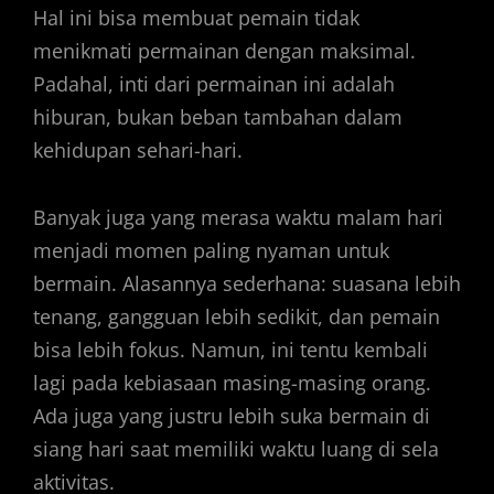
Hal ini bisa membuat pemain tidak
menikmati permainan dengan maksimal.
Padahal, inti dari permainan ini adalah
hiburan, bukan beban tambahan dalam
kehidupan sehari-hari.
Banyak juga yang merasa waktu malam hari
menjadi momen paling nyaman untuk
bermain. Alasannya sederhana: suasana lebih
tenang, gangguan lebih sedikit, dan pemain
bisa lebih fokus. Namun, ini tentu kembali
lagi pada kebiasaan masing-masing orang.
Ada juga yang justru lebih suka bermain di
siang hari saat memiliki waktu luang di sela
aktivitas.