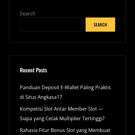
Search
SEARCH
Recent Posts
Panduan Deposit E-Wallet Paling Praktis
di Situs Angkasa17
Kompetisi Slot Antar Member Slot —
Siapa yang Cetak Multiplier Tertinggi?
Rahasia Fitur Bonus Slot yang Membuat