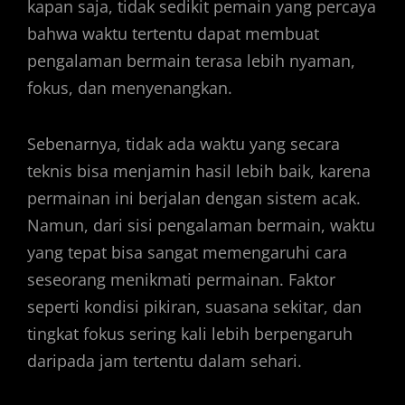
kapan saja, tidak sedikit pemain yang percaya
bahwa waktu tertentu dapat membuat
pengalaman bermain terasa lebih nyaman,
fokus, dan menyenangkan.
Sebenarnya, tidak ada waktu yang secara
teknis bisa menjamin hasil lebih baik, karena
permainan ini berjalan dengan sistem acak.
Namun, dari sisi pengalaman bermain, waktu
yang tepat bisa sangat memengaruhi cara
seseorang menikmati permainan. Faktor
seperti kondisi pikiran, suasana sekitar, dan
tingkat fokus sering kali lebih berpengaruh
daripada jam tertentu dalam sehari.