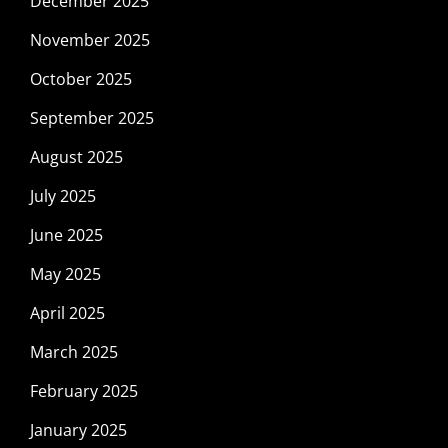
December 2025
November 2025
October 2025
September 2025
August 2025
July 2025
June 2025
May 2025
April 2025
March 2025
February 2025
January 2025