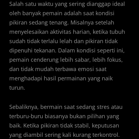
Salah satu waktu yang sering dianggap ideal
oleh banyak pemain adalah saat kondisi
pikiran sedang tenang. Misalnya setelah
menyelesaikan aktivitas harian, ketika tubuh
sudah tidak terlalu lelah dan pikiran tidak
dipenuhi tekanan. Dalam kondisi seperti ini,
pemain cenderung lebih sabar, lebih fokus,
dan tidak mudah terbawa emosi saat
menghadapi hasil permainan yang naik
turun.
Sebaliknya, bermain saat sedang stres atau
terburu-buru biasanya bukan pilihan yang
baik. Ketika pikiran tidak stabil, keputusan
yang diambil sering kali kurang terkontrol.