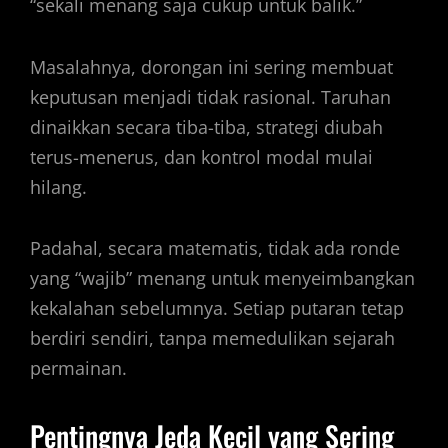
“sekali menang saja cukup untuk balik.”
Masalahnya, dorongan ini sering membuat
keputusan menjadi tidak rasional. Taruhan
dinaikkan secara tiba-tiba, strategi diubah
terus-menerus, dan kontrol modal mulai
hilang.
Padahal, secara matematis, tidak ada ronde
yang “wajib” menang untuk menyeimbangkan
kekalahan sebelumnya. Setiap putaran tetap
berdiri sendiri, tanpa memedulikan sejarah
permainan.
Pentingnya Jeda Kecil yang Sering