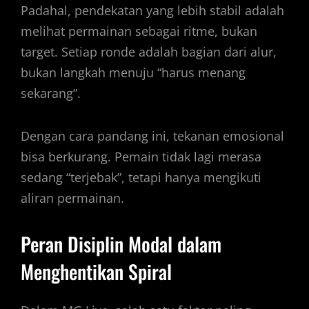
Padahal, pendekatan yang lebih stabil adalah
melihat permainan sebagai ritme, bukan
target. Setiap ronde adalah bagian dari alur,
bukan langkah menuju “harus menang
sekarang”.
Dengan cara pandang ini, tekanan emosional
bisa berkurang. Pemain tidak lagi merasa
sedang “terjebak”, tetapi hanya mengikuti
aliran permainan.
Peran Disiplin Modal dalam
Menghentikan Spiral