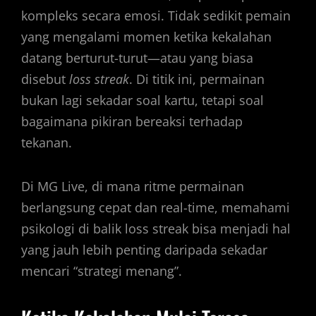
kompleks secara emosi. Tidak sedikit pemain
yang mengalami momen ketika kekalahan
datang berturut-turut—atau yang biasa
disebut
loss streak
. Di titik ini, permainan
bukan lagi sekadar soal kartu, tetapi soal
bagaimana pikiran bereaksi terhadap
tekanan.
Di MG Live, di mana ritme permainan
berlangsung cepat dan real-time, memahami
psikologi di balik loss streak bisa menjadi hal
yang jauh lebih penting daripada sekadar
mencari “strategi menang”.