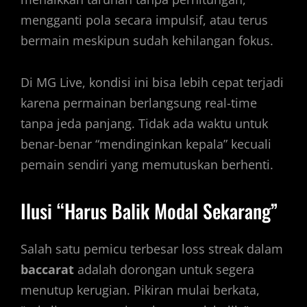
mengganti pola secara impulsif, atau terus
bermain meskipun sudah kehilangan fokus.
Di MG Live, kondisi ini bisa lebih cepat terjadi
karena permainan berlangsung real-time
tanpa jeda panjang. Tidak ada waktu untuk
benar-benar “mendinginkan kepala” kecuali
pemain sendiri yang memutuskan berhenti.
Ilusi “Harus Balik Modal Sekarang”
Salah satu pemicu terbesar loss streak dalam
baccarat
adalah dorongan untuk segera
menutup kerugian. Pikiran mulai berkata,