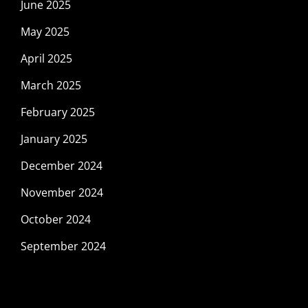
June 2025
May 2025
April 2025
March 2025
February 2025
January 2025
December 2024
November 2024
October 2024
September 2024