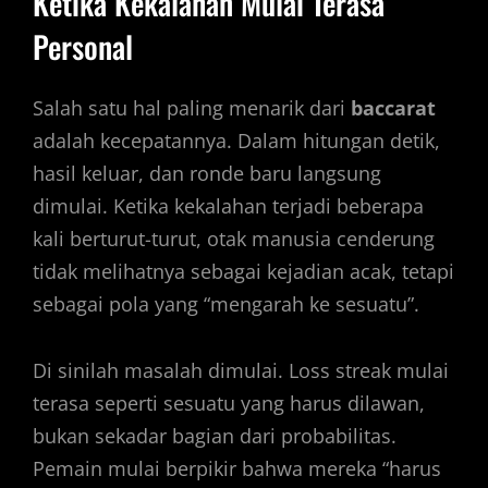
Ketika Kekalahan Mulai Terasa
Personal
Salah satu hal paling menarik dari
baccarat
adalah kecepatannya. Dalam hitungan detik,
hasil keluar, dan ronde baru langsung
dimulai. Ketika kekalahan terjadi beberapa
kali berturut-turut, otak manusia cenderung
tidak melihatnya sebagai kejadian acak, tetapi
sebagai pola yang “mengarah ke sesuatu”.
Di sinilah masalah dimulai. Loss streak mulai
terasa seperti sesuatu yang harus dilawan,
bukan sekadar bagian dari probabilitas.
Pemain mulai berpikir bahwa mereka “harus