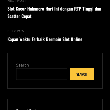
Post
NEXT POST
Next
navigation
Slot Gacor Habanero Hari Ini dengan RTP Tinggi dan
Post
Scatter Cepat
PREV POST
Previous
Kapan Waktu Terbaik Bermain Slot Online
Post
Search
SEARCH