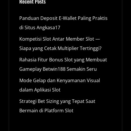
Recent Posts
Panduan Deposit E-Wallet Paling Praktis
di Situs Angkasa17
Kompetisi Slot Antar Member Slot —
Siapa yang Cetak Multiplier Tertinggi?
Rahasia Fitur Bonus Slot yang Membuat
Gameplay Betwin188 Semakin Seru
Mode Gelap dan Kenyamanan Visual
dalam Aplikasi Slot
Strategi Bet Sizing yang Tepat Saat
Bermain di Platform Slot