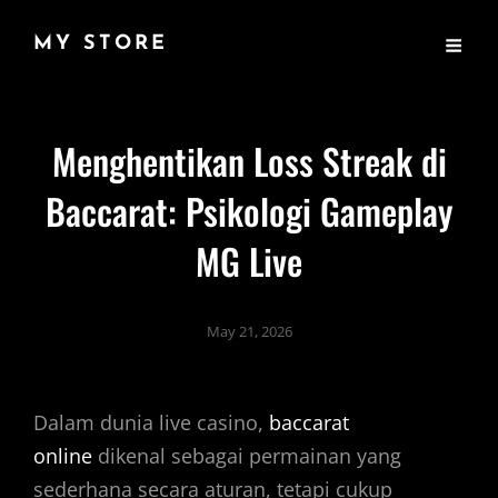
MY STORE
Menghentikan Loss Streak di
Baccarat: Psikologi Gameplay
MG Live
May 21, 2026
Dalam dunia live casino,
baccarat
online
dikenal sebagai permainan yang
sederhana secara aturan, tetapi cukup