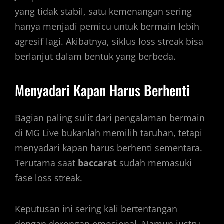
yang tidak stabil, satu kemenangan sering
hanya menjadi pemicu untuk bermain lebih
agresif lagi. Akibatnya, siklus loss streak bisa
berlanjut dalam bentuk yang berbeda.
Menyadari Kapan Harus Berhenti
Bagian paling sulit dari pengalaman bermain
di MG Live bukanlah memilih taruhan, tetapi
menyadari kapan harus berhenti sementara.
Terutama saat
baccarat
sudah memasuki
fase loss streak.
Keputusan ini sering kali bertentangan
dengan dorongan emosional. Namun justru