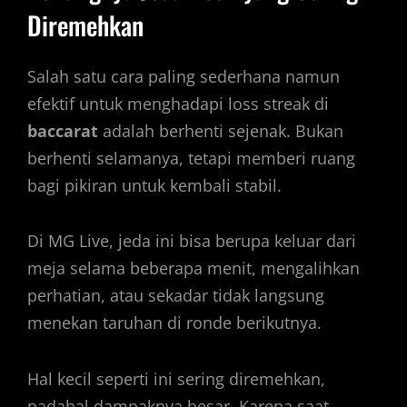
Diremehkan
Salah satu cara paling sederhana namun
efektif untuk menghadapi loss streak di
baccarat
adalah berhenti sejenak. Bukan
berhenti selamanya, tetapi memberi ruang
bagi pikiran untuk kembali stabil.
Di MG Live, jeda ini bisa berupa keluar dari
meja selama beberapa menit, mengalihkan
perhatian, atau sekadar tidak langsung
menekan taruhan di ronde berikutnya.
Hal kecil seperti ini sering diremehkan,
padahal dampaknya besar. Karena saat