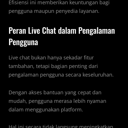
Efisiensi ini memberikan keuntungan bagi
pengguna maupun penyedia layanan.
Peran Live Chat dalam Pengalaman
Pengguna
Live chat bukan hanya sekadar fitur
tambahan, tetapi bagian penting dari
pengalaman pengguna secara keseluruhan.
Dengan akses bantuan yang cepat dan
mudah, pengguna merasa lebih nyaman
dalam menggunakan platform.
Hal ini secara tidak langsung meningkatkan