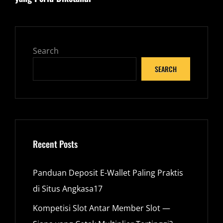
Search
SEARCH
Recent Posts
Panduan Deposit E-Wallet Paling Praktis
di Situs Angkasa17
Kompetisi Slot Antar Member Slot —