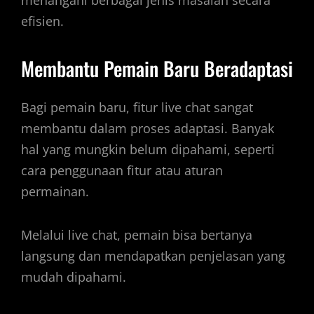
efisien.
Membantu Pemain Baru Beradaptasi
Bagi pemain baru, fitur live chat sangat
membantu dalam proses adaptasi. Banyak
hal yang mungkin belum dipahami, seperti
cara penggunaan fitur atau aturan
permainan.
Melalui live chat, pemain bisa bertanya
langsung dan mendapatkan penjelasan yang
mudah dipahami.