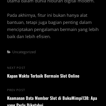
utama dalam dunia hiburan digital modern.
Pada akhirnya, fitur ini bukan hanya alat
bantuan, tetapi juga bagian penting dalam
menciptakan pengalaman bermain yang lebih
baik dan lebih efisien.
Categories
Uncategorized
Post
NEXT POST
Next
navigation
Kapan Waktu Terbaik Bermain Slot Online
Post
PREV POST
Previous
Keamanan Data Member Slot di BukuMimpi138: Apa
Post
yang Perlu Diketahui