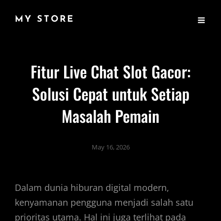
MY STORE
Fitur Live Chat Slot Gacor:
Solusi Cepat untuk Setiap
Masalah Pemain
May 16, 2026
Dalam dunia hiburan digital modern,
kenyamanan pengguna menjadi salah satu
prioritas utama. Hal ini juga terlihat pada