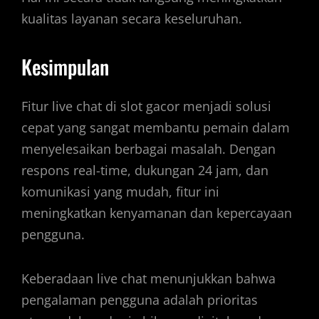
kualitas layanan secara keseluruhan.
Kesimpulan
Fitur live chat di slot gacor menjadi solusi
cepat yang sangat membantu pemain dalam
menyelesaikan berbagai masalah. Dengan
respons real-time, dukungan 24 jam, dan
komunikasi yang mudah, fitur ini
meningkatkan kenyamanan dan kepercayaan
pengguna.
Keberadaan live chat menunjukkan bahwa
pengalaman pengguna adalah prioritas