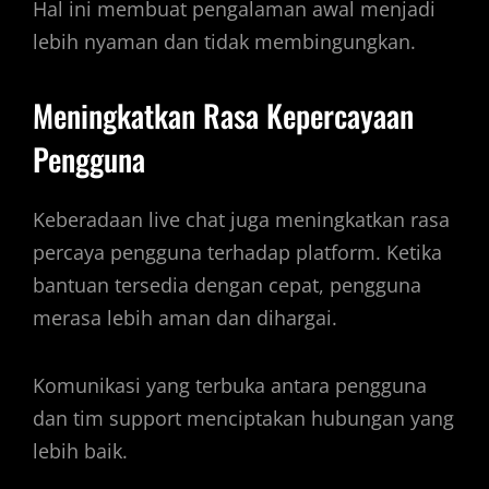
Hal ini membuat pengalaman awal menjadi
lebih nyaman dan tidak membingungkan.
Meningkatkan Rasa Kepercayaan
Pengguna
Keberadaan live chat juga meningkatkan rasa
percaya pengguna terhadap platform. Ketika
bantuan tersedia dengan cepat, pengguna
merasa lebih aman dan dihargai.
Komunikasi yang terbuka antara pengguna
dan tim support menciptakan hubungan yang
lebih baik.