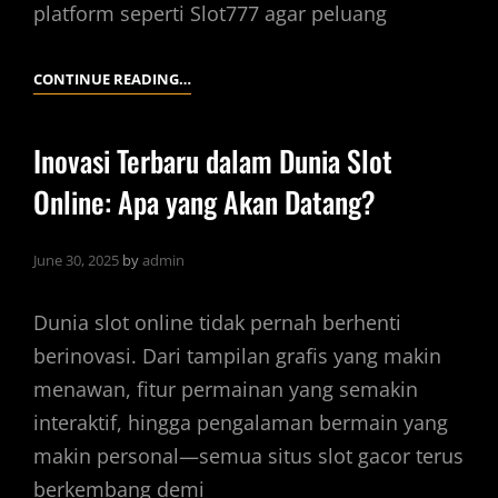
platform seperti Slot777 agar peluang
KAPAN
CONTINUE READING…
WAKTU
TERBAIK
Inovasi Terbaru dalam Dunia Slot
BERMAIN
Online: Apa yang Akan Datang?
SLOT
HABANERO
DI
June 30, 2025
by
admin
SLOT777
Dunia slot online tidak pernah berhenti
berinovasi. Dari tampilan grafis yang makin
menawan, fitur permainan yang semakin
interaktif, hingga pengalaman bermain yang
makin personal—semua situs slot gacor terus
berkembang demi