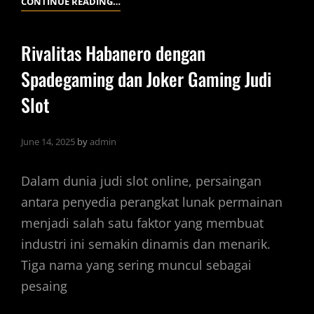
HABANERO
CONTINUE READING…
‘KOI
GATE’:
Rivalitas Habanero dengan
SLOT
Spadegaming dan Joker Gaming Judi
GACOR
BERNUANSA
Slot
BUDAYA
ASIA
June 14, 2025
by
admin
Dalam dunia judi slot online, persaingan
antara penyedia perangkat lunak permainan
menjadi salah satu faktor yang membuat
industri ini semakin dinamis dan menarik.
Tiga nama yang sering muncul sebagai
pesaing