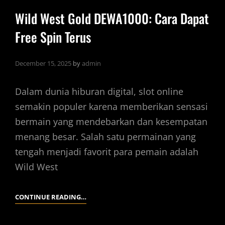
PERJUDIAN
Wild West Gold DEWA1000: Cara Dapat
DARING:
Free Spin Terus
PERAN
SLOT
ONLINE
December 15, 2025
by
admin
DI
INDONESIA
Dalam dunia hiburan digital, slot online
semakin populer karena memberikan sensasi
bermain yang mendebarkan dan kesempatan
menang besar. Salah satu permainan yang
tengah menjadi favorit para pemain adalah
Wild West
WILD
CONTINUE READING…
WEST
GOLD