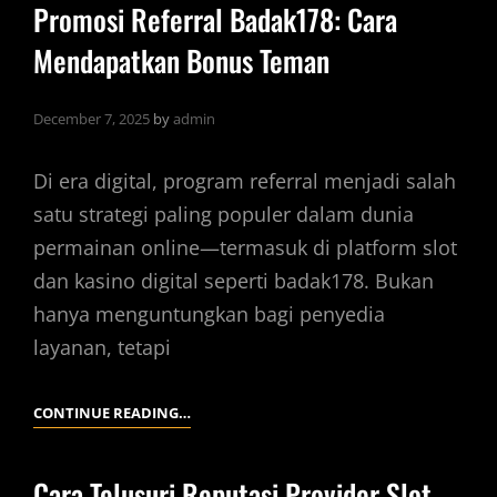
Promosi Referral Badak178: Cara
DEWA1000:
Mendapatkan Bonus Teman
CARA
DAPAT
FREE
December 7, 2025
by
admin
SPIN
TERUS
Di era digital, program referral menjadi salah
satu strategi paling populer dalam dunia
permainan online—termasuk di platform slot
dan kasino digital seperti badak178. Bukan
hanya menguntungkan bagi penyedia
layanan, tetapi
PROMOSI
CONTINUE READING…
REFERRAL
BADAK178:
Cara Telusuri Reputasi Provider Slot