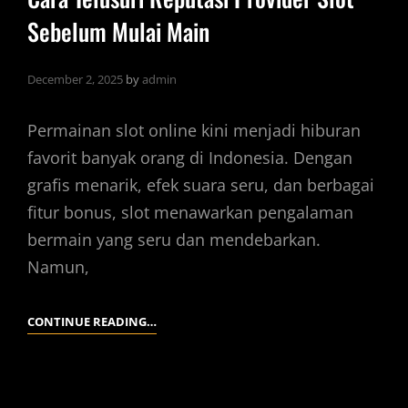
CARA
Sebelum Mulai Main
MENDAPATKAN
BONUS
TEMAN
December 2, 2025
by
admin
Permainan slot online kini menjadi hiburan
favorit banyak orang di Indonesia. Dengan
grafis menarik, efek suara seru, dan berbagai
fitur bonus, slot menawarkan pengalaman
bermain yang seru dan mendebarkan.
Namun,
CARA
CONTINUE READING…
TELUSURI
REPUTASI
PROVIDER