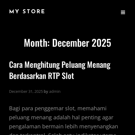
MY STORE
Month:
December 2025
Cara Menghitung Peluang Menang
Berdasarkan RTP Slot
December 31, 2025
by
admin
Bagi para penggemar slot, memahami
peluang menang adalah hal penting agar
pengalaman bermain lebih menyenangkan