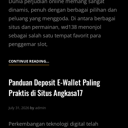
Dunia perjudian online memang sangat
dinamis, penuh dengan berbagai pilihan dan
peluang yang menggoda. Di antara berbagai
situs dan permainan, wd138 menonjol
sebagai salah satu tempat favorit para
penggemar slot,
REVIEW
CONTINUE READING…
PERMAINAN
SLOT
Panduan Deposit E-Wallet Paling
GACOR
Praktis di Situs Angkasa17
HABANERO
DI
WD138
July 31, 2026
by
admin
Perkembangan teknologi digital telah