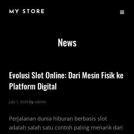
MY STORE
News
FEATURED
Evolusi Slot Online: Dari Mesin Fisik ke
Platform Digital
July 1, 2026
by
admin
Perjalanan dunia hiburan berbasis slot
adalah salah satu contoh paling menarik dari