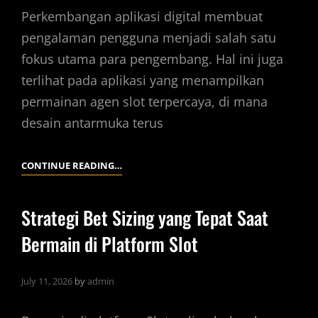
SEMAKIN
Perkembangan aplikasi digital membuat
SERU
pengalaman pengguna menjadi salah satu
fokus utama para pengembang. Hal ini juga
terlihat pada aplikasi yang menampilkan
permainan agen slot terpercaya, di mana
desain antarmuka terus
MODE
CONTINUE READING…
GELAP
DAN
Strategi Bet Sizing yang Tepat Saat
KENYAMANAN
Bermain di Platform Slot
VISUAL
DALAM
APLIKASI
July 11, 2026
by
admin
SLOT