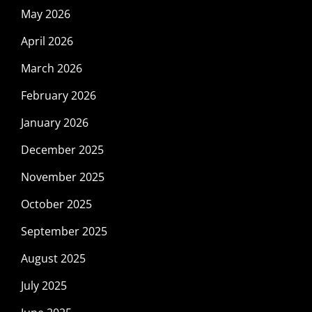
May 2026
April 2026
March 2026
February 2026
January 2026
December 2025
November 2025
October 2025
September 2025
August 2025
July 2025