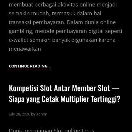
membuat berbagai aktivitas online menjadi
semakin mudah, termasuk dalam hal
transaksi pembayaran. Dalam dunia online
gambling, metode pembayaran digital seperti
e-wallet semakin banyak digunakan karena
menawarkan
PANDUAN
CONTINUE READING…
DEPOSIT
E-
Kompetisi Slot Antar Member Slot —
WALLET
Siapa yang Cetak Multiplier Tertinggi?
PALING
PRAKTIS
DI
July 28, 2026
by
admin
SITUS
ANGKASA17
Dunia permainan Slot online terus