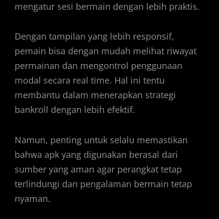
mengatur sesi bermain dengan lebih praktis.
Dengan tampilan yang lebih responsif,
pemain bisa dengan mudah melihat riwayat
permainan dan mengontrol penggunaan
modal secara real time. Hal ini tentu
membantu dalam menerapkan strategi
bankroll dengan lebih efektif.
Namun, penting untuk selalu memastikan
bahwa apk yang digunakan berasal dari
sumber yang aman agar perangkat tetap
terlindungi dan pengalaman bermain tetap
nyaman.