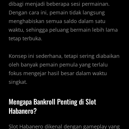
dibagi menjadi beberapa sesi permainan.
Dengan cara ini, pemain tidak langsung
menghabiskan semua saldo dalam satu
waktu, sehingga peluang bermain lebih lama
tetap terbuka.
Konsep ini sederhana, tetapi sering diabaikan
oleh banyak pemain pemula yang terlalu
fokus mengejar hasil besar dalam waktu
singkat.
Mengapa Bankroll Penting di Slot
Habanero?
Slot Habanero dikenal dengan gameplay yang