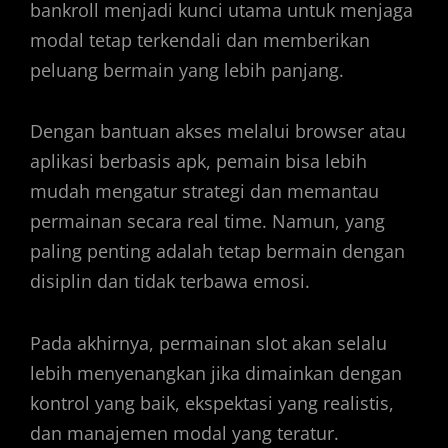
bankroll menjadi kunci utama untuk menjaga
modal tetap terkendali dan memberikan
peluang bermain yang lebih panjang.
Dengan bantuan akses melalui browser atau
aplikasi berbasis apk, pemain bisa lebih
mudah mengatur strategi dan memantau
permainan secara real time. Namun, yang
paling penting adalah tetap bermain dengan
disiplin dan tidak terbawa emosi.
Pada akhirnya, permainan slot akan selalu
lebih menyenangkan jika dimainkan dengan
kontrol yang baik, ekspektasi yang realistis,
dan manajemen modal yang teratur.