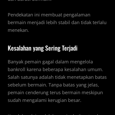
Pendekatan ini membuat pengalaman
bermain menjadi lebih stabil dan tidak terlalu
menekan.
Kesalahan yang Sering Terjadi
Banyak pemain gagal dalam mengelola
bankroll karena beberapa kesalahan umum.
Salah satunya adalah tidak menetapkan batas
sebelum bermain. Tanpa batas yang jelas,
pemain cenderung terus bermain meskipun
sudah mengalami kerugian besar.