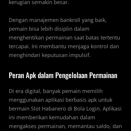
kerugian semakin besar.
Dengan manajemen bankroll yang baik,
pemain bisa lebih disiplin dalam
menghentikan permainan saat batas tertentu
tercapai. Ini membantu menjaga kontrol dan
menghindari keputusan impulsif.
Peran Apk dalam Pengelolaan Permainan
Di era digital, banyak pemain memilih
menggunakan aplikasi berbasis apk untuk
bermain Slot Habanero di Bola Login. Aplikasi
ini memberikan kemudahan dalam
mengakses permainan, memantau saldo, dan