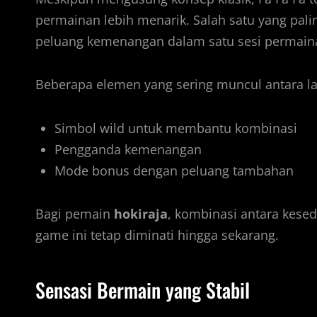
permainan lebih menarik. Salah satu yang pali
peluang kemenangan dalam satu sesi permain
Beberapa elemen yang sering muncul antara la
Simbol wild untuk membantu kombinasi
Pengganda kemenangan
Mode bonus dengan peluang tambahan
Bagi pemain
hokiraja
, kombinasi antara kese
game ini tetap diminati hingga sekarang.
Sensasi Bermain yang Stabil