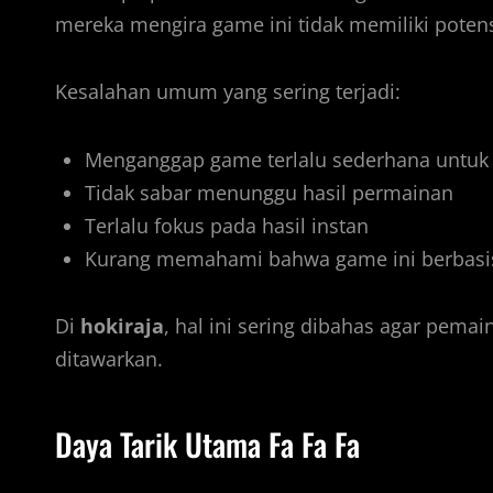
mereka mengira game ini tidak memiliki poten
Kesalahan umum yang sering terjadi:
Menganggap game terlalu sederhana untuk
Tidak sabar menunggu hasil permainan
Terlalu fokus pada hasil instan
Kurang memahami bahwa game ini berbasis
Di
hokiraja
, hal ini sering dibahas agar pema
ditawarkan.
Daya Tarik Utama Fa Fa Fa