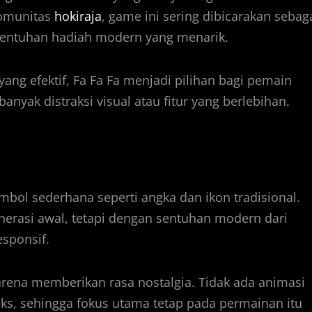
komunitas
hokiraja
, game ini sering dibicarakan sebag
n sentuhan hadiah modern yang menarik.
g efektif, Fa Fa Fa menjadi pilihan bagi pemain
anyak distraksi visual atau fitur yang berlebihan.
mbol sederhana seperti angka dan ikon tradisional.
nerasi awal, tetapi dengan sentuhan modern dari
sponsif.
rena memberikan rasa nostalgia. Tidak ada animasi
leks, sehingga fokus utama tetap pada permainan itu