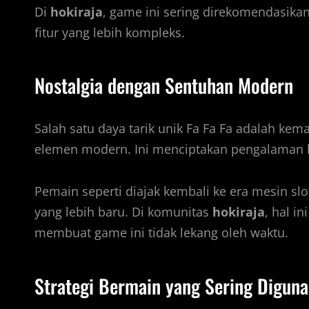
Di
hokiraja
, game ini sering direkomendasika
fitur yang lebih kompleks.
Nostalgia dengan Sentuhan Modern
Salah satu daya tarik unik Fa Fa Fa adalah 
elemen modern. Ini menciptakan pengalaman b
Pemain seperti diajak kembali ke era mesin sl
yang lebih baru. Di komunitas
hokiraja
, hal i
membuat game ini tidak lekang oleh waktu.
Strategi Bermain yang Sering Digun