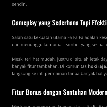
sendiri.
Gameplay yang Sederhana Tapi Efekti
Salah satu kekuatan utama Fa Fa Fa adalah k
dan menunggu kombinasi simbol yang sesuai
Meski terlihat mudah, justru di situlah letak d
banyak fitur tambahan. Di komunitas
hokiraja
langsung ke inti permainan tanpa banyak hal
Fitur Bonus dengan Sentuhan Moder
Meskipun mengusung konsep klasik, Fa Fa Fa 