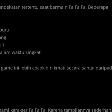
ndekatan tertentu saat bermain Fa Fa Fa. Beberapa
-buru
ang
li
alam waktu singkat
ame ini lebih cocok dinikmati secara santai daripa
mi karakter Fa Fa Fa. Karena tampilannya sederhan