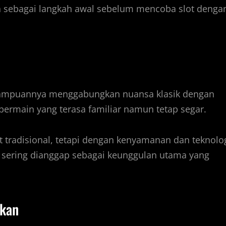
n sebagai langkah awal sebelum mencoba slot denga
kemampuannya menggabungkan nuansa klasik dengan
ermain yang terasa familiar namun tetap segar.
ot tradisional, tetapi dengan kenyamanan dan teknolo
ni sering dianggap sebagai keunggulan utama yang
akan