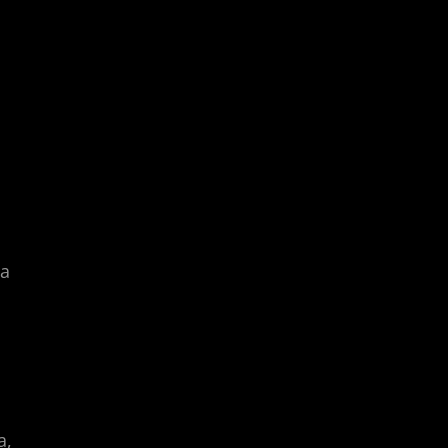
da
a,