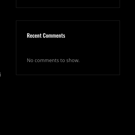
Recent Comments
No comments to show.
i