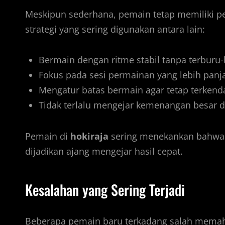
Meskipun sederhana, pemain tetap memiliki pe
strategi yang sering digunakan antara lain:
Bermain dengan ritme stabil tanpa terburu
Fokus pada sesi permainan yang lebih panj
Mengatur batas bermain agar tetap terkenda
Tidak terlalu mengejar kemenangan besar d
Pemain di
hokiraja
sering menekankan bahwa g
dijadikan ajang mengejar hasil cepat.
Kesalahan yang Sering Terjadi
Beberapa pemain baru terkadang salah memaha