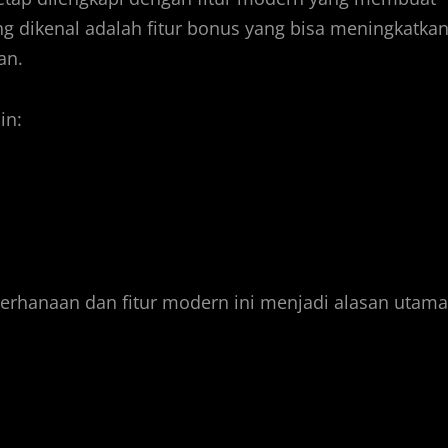
ng dikenal adalah fitur bonus yang bisa meningkatka
an.
in:
derhanaan dan fitur modern ini menjadi alasan utama