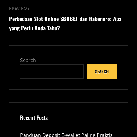
PREV POST
Previous
Perbedaan Slot Online SBOBET dan Habanero: Apa
Post
yang Perlu Anda Tahu?
Search
SEARCH
Recent Posts
Panduan Deposit E-Wallet Paling Praktis