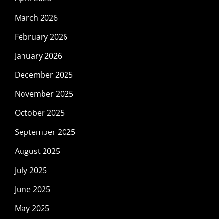
March 2026
February 2026
January 2026
December 2025
November 2025
October 2025
September 2025
August 2025
July 2025
June 2025
May 2025