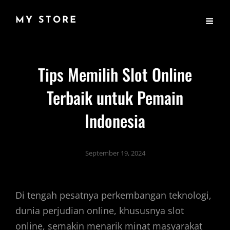
MY STORE
Tips Memilih Slot Online
Terbaik untuk Pemain
Indonesia
September 19, 2024
Di tengah pesatnya perkembangan teknologi,
dunia perjudian online, khususnya slot
online, semakin menarik minat masyarakat