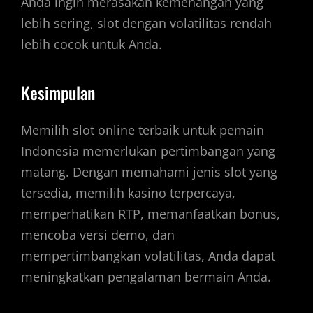
Anda ingin merasakan kemenangan yang
lebih sering, slot dengan volatilitas rendah
lebih cocok untuk Anda.
Kesimpulan
Memilih slot online terbaik untuk pemain
Indonesia memerlukan pertimbangan yang
matang. Dengan memahami jenis slot yang
tersedia, memilih kasino terpercaya,
memperhatikan RTP, memanfaatkan bonus,
mencoba versi demo, dan
mempertimbangkan volatilitas, Anda dapat
meningkatkan pengalaman bermain Anda.