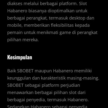
diakses melalui berbagai platform. Slot
Habanero biasanya dioptimalkan untuk
berbagai perangkat, termasuk desktop dan
mobile, memberikan fleksibilitas kepada
pemain untuk menikmati game di perangkat
pilihan mereka.
Kesimpulan
Baik SBOBET maupun Habanero memiliki
keunggulan dan karakteristik masing-masing.
SBOBET sebagai platform perjudian
menawarkan berbagai pilihan slot dari
berbagai penyedia, termasuk Habanero.
Sedangkan Habanero sebagai penyedia