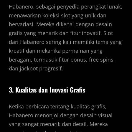
Habanero, sebagai penyedia perangkat lunak,
menawarkan koleksi slot yang unik dan
bervariasi. Mereka dikenal dengan desain
grafis yang menarik dan fitur inovatif. Slot
dari Habanero sering kali memiliki tema yang
kreatif dan mekanika permainan yang
beragam, termasuk fitur bonus, free spins,
dan jackpot progresif.
3. Kualitas dan Inovasi Grafis
Ketika berbicara tentang kualitas grafis,
Habanero menonjol dengan desain visual
yang sangat menarik dan detail. Mereka