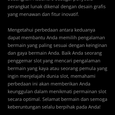
perangkat lunak dikenal dengan desain grafis
yang menawan dan fitur inovatif.
Mengetahui perbedaan antara keduanya
dapat membantu Anda memilih pengalaman
bermain yang paling sesuai dengan keinginan
dan gaya bermain Anda. Baik Anda seorang
penggemar slot yang mencari pengalaman
bermain yang kaya atau seorang pemula yang
ingin menjelajahi dunia slot, memahami
perbedaan ini akan memberikan Anda
keunggulan dalam menikmati permainan slot
secara optimal. Selamat bermain dan semoga
keberuntungan selalu berpihak pada Anda!