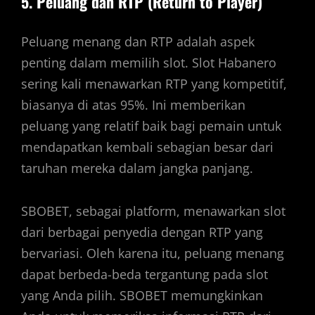
5. Peluang dan RTP (Return to Player)
Peluang menang dan RTP adalah aspek
penting dalam memilih slot. Slot Habanero
sering kali menawarkan RTP yang kompetitif,
biasanya di atas 95%. Ini memberikan
peluang yang relatif baik bagi pemain untuk
mendapatkan kembali sebagian besar dari
taruhan mereka dalam jangka panjang.
SBOBET, sebagai platform, menawarkan slot
dari berbagai penyedia dengan RTP yang
bervariasi. Oleh karena itu, peluang menang
dapat berbeda-beda tergantung pada slot
yang Anda pilih. SBOBET memungkinkan