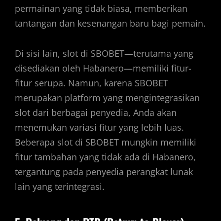
permainan yang tidak biasa, memberikan
tantangan dan kesenangan baru bagi pemain.
Di sisi lain, slot di SBOBET—terutama yang
disediakan oleh Habanero—memiliki fitur-
fitur serupa. Namun, karena SBOBET
merupakan platform yang mengintegrasikan
slot dari berbagai penyedia, Anda akan
menemukan variasi fitur yang lebih luas.
Beberapa slot di SBOBET mungkin memiliki
fitur tambahan yang tidak ada di Habanero,
tergantung pada penyedia perangkat lunak
lain yang terintegrasi.