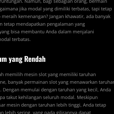
runtungan. Namun, bagi sebagian orang, bermain
aimana jika modal yang dimiliki terbatas, tapi tetap
p meraih kemenangan? Jangan khawatir, ada banyak
dan tetap mendapatkan pengalaman yang
s yang bisa membantu Anda dalam menjalani
odal terbatas.
mum yang Rendah
ah memilih mesin slot yang memiliki taruhan
ine, banyak permainan slot yang menawarkan taruha
bu. Dengan memulai dengan taruhan yang kecil, Anda
pa takut kehilangan seluruh modal. Meskipun
r mesin dengan taruhan lebih tinggi, Anda tetap
lebih sering, yang pada gilirannya dapat