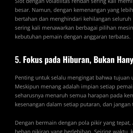
Slot dengan volatilitas rendah sering kali mem
besar. Namun, dengan kemenangan yang lebih 
bertahan dan menghindari kehilangan seluruh 
sering kali menawarkan berbagai pilihan mesi
kebutuhan pemain dengan anggaran terbatas.
5.
Fokus pada Hiburan, Bukan Han
Penting untuk selalu mengingat bahwa tujuan 
Meskipun menang adalah impian setiap pemain
seharusnya menaruh semua harapan pada keme
kesenangan dalam setiap putaran, dan jangan 
Dengan bermain dengan pola pikir yang tepat
beban pikiran yang berlebihan. Seiring waktu,