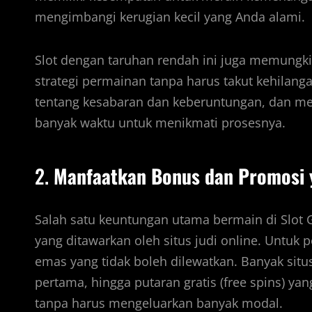
mengimbangi kerugian kecil yang Anda alami.
Slot dengan taruhan rendah ini juga memungk
strategi permainan tanpa harus takut kehilang
tentang kesabaran dan keberuntungan, dan me
banyak waktu untuk menikmati prosesnya.
2.
Manfaatkan Bonus dan Promosi 
Salah satu keuntungan utama bermain di Slot
yang ditawarkan oleh situs judi online. Untuk
emas yang tidak boleh dilewatkan. Banyak sit
pertama, hingga putaran gratis (free spins) 
tanpa harus mengeluarkan banyak modal.