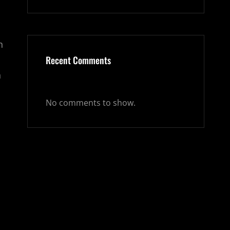
n
Recent Comments
h
No comments to show.