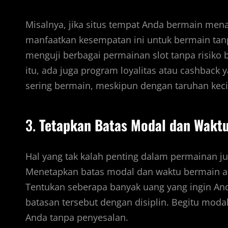
Misalnya, jika situs tempat Anda bermain men
manfaatkan kesempatan ini untuk bermain tan
menguji berbagai permainan slot tanpa risiko
itu, ada juga program loyalitas atau cashbac
sering bermain, meskipun dengan taruhan keci
3.
Tetapkan Batas Modal dan Wakt
Hal yang tak kalah penting dalam permainan ju
Menetapkan batas modal dan waktu bermain ada
Tentukan seberapa banyak uang yang ingin An
batasan tersebut dengan disiplin. Begitu moda
Anda tanpa penyesalan.