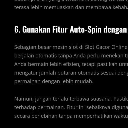
terasa lebih memuaskan dan membawa kebahag
6.
Gunakan Fitur Auto-Spin dengan
Sebagian besar mesin slot di Slot Gacor Onlin
berjalan otomatis tanpa Anda perlu menekan to
Anda bermain lebih efisien, tetapi pastikan 
mengatur jumlah putaran otomatis sesuai den
permainan dengan lebih mudah.
Namun, jangan terlalu terbawa suasana. Pastik
terhadap permainan. Fitur ini sebaiknya digu
secara berlebihan tanpa memperhatikan waktu 