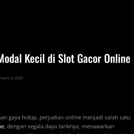
odal Kecil di Slot Gacor Online
nuary 6, 2025
an gaya hidup, perjudian online menjadi salah satu
ne
, dengan segala daya tariknya, menawarkan