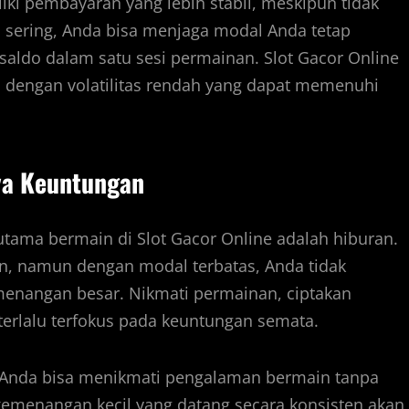
iliki pembayaran yang lebih stabil, meskipun tidak
sering, Anda bisa menjaga modal Anda tetap
saldo dalam satu sesi permainan. Slot Gacor Online
n dengan volatilitas rendah yang dapat memenuhi
ya Keuntungan
utama bermain di Slot Gacor Online adalah hiburan.
, namun dengan modal terbatas, Anda tidak
nangan besar. Nikmati permainan, ciptakan
terlalu terfokus pada keuntungan semata.
, Anda bisa menikmati pengalaman bermain tanpa
 kemenangan kecil yang datang secara konsisten akan