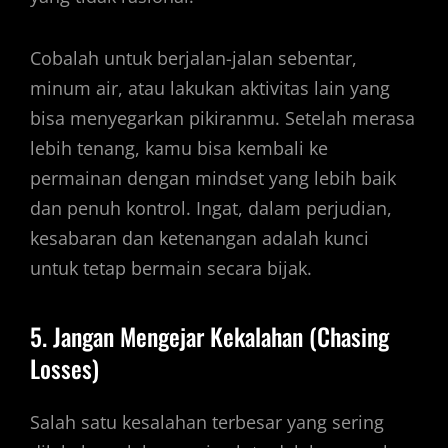
Cobalah untuk berjalan-jalan sebentar,
minum air, atau lakukan aktivitas lain yang
bisa menyegarkan pikiranmu. Setelah merasa
lebih tenang, kamu bisa kembali ke
permainan dengan mindset yang lebih baik
dan penuh kontrol. Ingat, dalam perjudian,
kesabaran dan ketenangan adalah kunci
untuk tetap bermain secara bijak.
5. Jangan Mengejar Kekalahan (Chasing
Losses)
Salah satu kesalahan terbesar yang sering