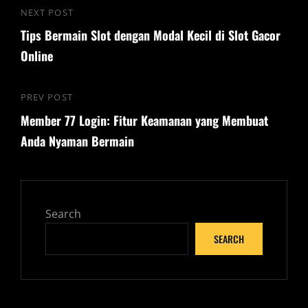
Post
NEXT POST
Next
navigation
Tips Bermain Slot dengan Modal Kecil di Slot Gacor
Post
Online
PREV POST
Previous
Member 77 Login: Fitur Keamanan yang Membuat
Post
Anda Nyaman Bermain
Search
SEARCH