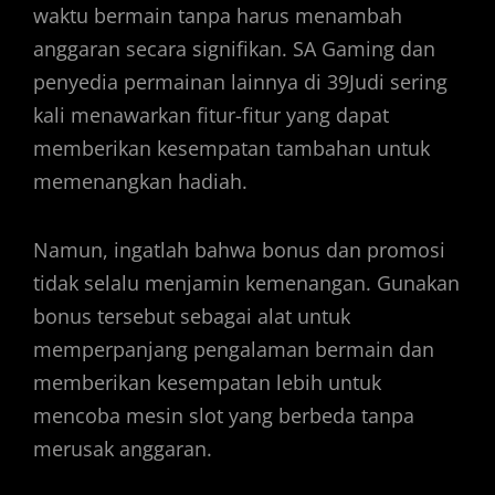
waktu bermain tanpa harus menambah
anggaran secara signifikan. SA Gaming dan
penyedia permainan lainnya di 39Judi sering
kali menawarkan fitur-fitur yang dapat
memberikan kesempatan tambahan untuk
memenangkan hadiah.
Namun, ingatlah bahwa bonus dan promosi
tidak selalu menjamin kemenangan. Gunakan
bonus tersebut sebagai alat untuk
memperpanjang pengalaman bermain dan
memberikan kesempatan lebih untuk
mencoba mesin slot yang berbeda tanpa
merusak anggaran.