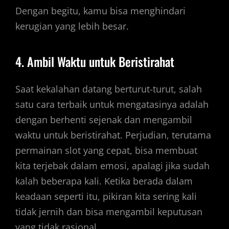
Dengan begitu, kamu bisa menghindari
kerugian yang lebih besar.
4. Ambil Waktu untuk Beristirahat
Saat kekalahan datang berturut-turut, salah
satu cara terbaik untuk mengatasinya adalah
dengan berhenti sejenak dan mengambil
waktu untuk beristirahat. Perjudian, terutama
permainan slot yang cepat, bisa membuat
kita terjebak dalam emosi, apalagi jika sudah
kalah beberapa kali. Ketika berada dalam
keadaan seperti itu, pikiran kita sering kali
tidak jernih dan bisa mengambil keputusan
yang tidak rasional.