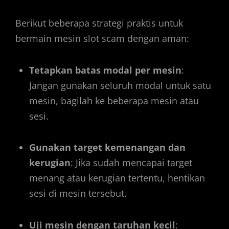
Berikut beberapa strategi praktis untuk
bermain mesin slot scam dengan aman:
Tetapkan batas modal per mesin
:
Jangan gunakan seluruh modal untuk satu
mesin, bagilah ke beberapa mesin atau
sesi.
Gunakan target kemenangan dan
kerugian
: Jika sudah mencapai target
menang atau kerugian tertentu, hentikan
sesi di mesin tersebut.
Uji mesin dengan taruhan kecil
: