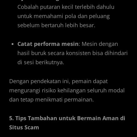
Cobalah putaran kecil terlebih dahulu
untuk memahami pola dan peluang
sebelum bertaruh lebih besar.
Catat performa mesin
: Mesin dengan
hasil buruk secara konsisten bisa dihindari
di sesi berikutnya.
Dengan pendekatan ini, pemain dapat
mengurangi risiko kehilangan seluruh modal
dan tetap menikmati permainan.
5. Tips Tambahan untuk Bermain Aman di
Situs Scam