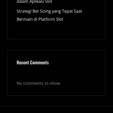
dalam Aplikasi Slot
Strategi Bet Sizing yang Tepat Saat
Bermain di Platform Slot
Recent Comments
No comments to show.