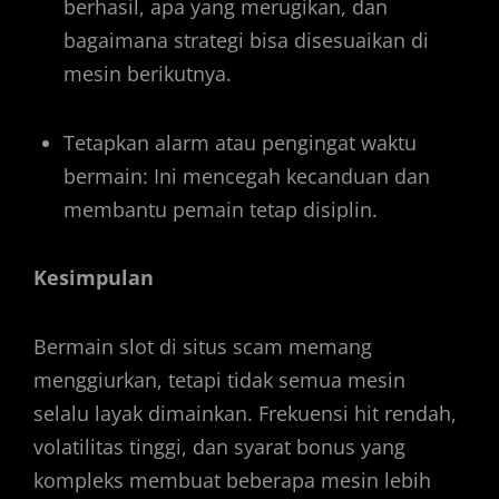
berhasil, apa yang merugikan, dan
bagaimana strategi bisa disesuaikan di
mesin berikutnya.
Tetapkan alarm atau pengingat waktu
bermain: Ini mencegah kecanduan dan
membantu pemain tetap disiplin.
Kesimpulan
Bermain slot di situs scam memang
menggiurkan, tetapi tidak semua mesin
selalu layak dimainkan. Frekuensi hit rendah,
volatilitas tinggi, dan syarat bonus yang
kompleks membuat beberapa mesin lebih