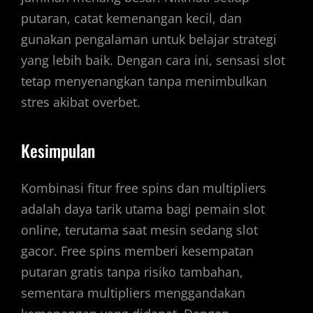
putaran, catat kemenangan kecil, dan
gunakan pengalaman untuk belajar strategi
yang lebih baik. Dengan cara ini, sensasi slot
tetap menyenangkan tanpa menimbulkan
stres akibat overbet.
Kesimpulan
Kombinasi fitur free spins dan multipliers
adalah daya tarik utama bagi pemain slot
online, terutama saat mesin sedang slot
gacor. Free spins memberi kesempatan
putaran gratis tanpa risiko tambahan,
sementara multipliers menggandakan