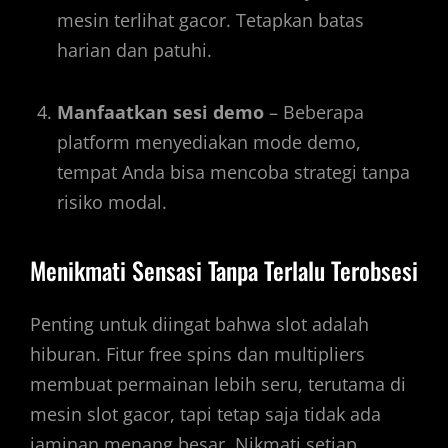
mesin terlihat gacor. Tetapkan batas
harian dan patuhi.
Manfaatkan sesi demo
– Beberapa
platform menyediakan mode demo,
tempat Anda bisa mencoba strategi tanpa
risiko modal.
Menikmati Sensasi Tanpa Terlalu Terobsesi
Penting untuk diingat bahwa slot adalah
hiburan. Fitur free spins dan multipliers
membuat permainan lebih seru, terutama di
mesin slot gacor, tapi tetap saja tidak ada
jaminan menang besar. Nikmati setiap