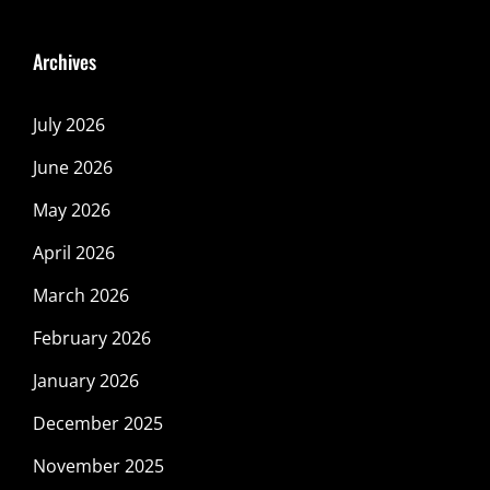
Archives
July 2026
June 2026
May 2026
April 2026
March 2026
February 2026
January 2026
December 2025
November 2025