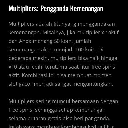
Multipliers: Pengganda Kemenangan
Multipliers adalah fitur yang menggandakan
kemenangan. Misalnya, jika multiplier x2 aktif
dan Anda menang 50 koin, jumlah
kemenangan akan menjadi 100 koin. Di
beberapa mesin, multipliers bisa naik hingga
x10 atau lebih, terutama saat fitur free spins
aktif. Kombinasi ini bisa membuat momen
slot gacor menjadi sangat menguntungkan.
Multipliers sering muncul bersamaan dengan
free spins, sehingga setiap kemenangan
selama putaran gratis bisa berlipat ganda.
Inilah yang membuat kombinasi kedua fitur