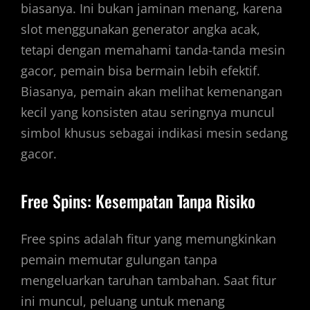
biasanya. Ini bukan jaminan menang, karena
slot menggunakan generator angka acak,
tetapi dengan memahami tanda-tanda mesin
gacor, pemain bisa bermain lebih efektif.
Biasanya, pemain akan melihat kemenangan
kecil yang konsisten atau seringnya muncul
simbol khusus sebagai indikasi mesin sedang
gacor.
Free Spins: Kesempatan Tanpa Risiko
Free spins adalah fitur yang memungkinkan
pemain memutar gulungan tanpa
mengeluarkan taruhan tambahan. Saat fitur
ini muncul, peluang untuk menang