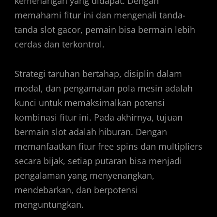
kemenangan yang didapat. Dengan
memahami fitur ini dan mengenali tanda-
tanda slot gacor, pemain bisa bermain lebih
cerdas dan terkontrol.
Strategi taruhan bertahap, disiplin dalam
modal, dan pengamatan pola mesin adalah
kunci untuk memaksimalkan potensi
kombinasi fitur ini. Pada akhirnya, tujuan
bermain slot adalah hiburan. Dengan
memanfaatkan fitur free spins dan multipliers
secara bijak, setiap putaran bisa menjadi
pengalaman yang menyenangkan,
mendebarkan, dan berpotensi
menguntungkan.