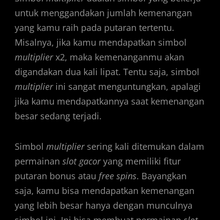
untuk menggandakan jumlah kemenangan
yang kamu raih pada putaran tertentu.
Misalnya, jika kamu mendapatkan simbol
multiplier
x2, maka kemenanganmu akan
digandakan dua kali lipat. Tentu saja, simbol
multiplier
ini sangat menguntungkan, apalagi
jika kamu mendapatkannya saat kemenangan
besar sedang terjadi.
Simbol
multiplier
sering kali ditemukan dalam
permainan
slot gacor
yang memiliki fitur
putaran bonus atau
free spins
. Bayangkan
saja, kamu bisa mendapatkan kemenangan
yang lebih besar hanya dengan munculnya
simbol ini. Ini bisa membuat permainan
slot