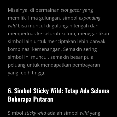
Misalnya, di permainan
slot gacor
yang
memiliki lima gulungan, simbol
expanding
wild
bisa muncul di gulungan tengah dan
memperluas ke seluruh kolom, menggantikan
simbol lain untuk menciptakan lebih banyak
kombinasi kemenangan. Semakin sering
simbol ini muncul, semakin besar pula
peluang untuk mendapatkan pembayaran
yang lebih tinggi.
6.
Simbol Sticky Wild: Tetap Ada Selama
Beberapa Putaran
Simbol
sticky wild
adalah simbol
wild
yang