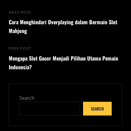
Post
NEXT POST
Next
navigation
Cara Menghindari Overplaying dalam Bermain Slot
Post
Mahjong
PREV POST
Previous
Mengapa Slot Gacor Menjadi Pilihan Utama Pemain
Post
Indonesia?
Search
SEARCH