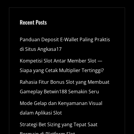
Recent Posts
Panduan Deposit E-Wallet Paling Praktis
di Situs Angkasa17
Kompetisi Slot Antar Member Slot —
Siapa yang Cetak Multiplier Tertinggi?
Rahasia Fitur Bonus Slot yang Membuat
Gameplay Betwin188 Semakin Seru
Mode Gelap dan Kenyamanan Visual
dalam Aplikasi Slot
Strategi Bet Sizing yang Tepat Saat
Bermain di Platform Slot