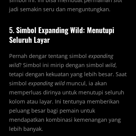
jadi semakin seru dan menguntungkan.
5.
Simbol Expanding Wild: Menutupi
Seluruh Layar
Pernah dengar tentang simbol
expanding
wild
? Simbol ini mirip dengan simbol
wild
,
tetapi dengan kekuatan yang lebih besar. Saat
simbol
expanding wild
muncul, ia akan
memperluas dirinya untuk menutupi seluruh
kolom atau layar. Ini tentunya memberikan
peluang besar bagi pemain untuk
mendapatkan kombinasi kemenangan yang
lebih banyak.