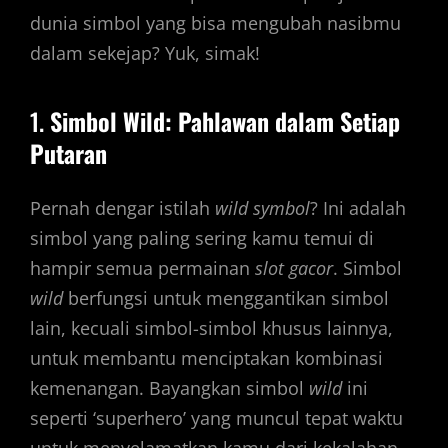
dunia simbol yang bisa mengubah nasibmu
dalam sekejap? Yuk, simak!
1.
Simbol Wild: Pahlawan dalam Setiap
Putaran
Pernah dengar istilah
wild symbol
? Ini adalah
simbol yang paling sering kamu temui di
hampir semua permainan
slot gacor
. Simbol
wild
berfungsi untuk menggantikan simbol
lain, kecuali simbol-simbol khusus lainnya,
untuk membantu menciptakan kombinasi
kemenangan. Bayangkan simbol
wild
ini
seperti ‘superhero’ yang muncul tepat waktu
untuk menyelamatkan kamu dari kekalahan.