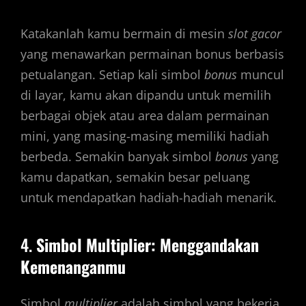
Katakanlah kamu bermain di mesin
slot gacor
yang menawarkan permainan bonus berbasis
petualangan. Setiap kali simbol
bonus
muncul
di layar, kamu akan dipandu untuk memilih
berbagai objek atau area dalam permainan
mini, yang masing-masing memiliki hadiah
berbeda. Semakin banyak simbol
bonus
yang
kamu dapatkan, semakin besar peluang
untuk mendapatkan hadiah-hadiah menarik.
4.
Simbol Multiplier: Menggandakan
Kemenanganmu
Simbol
multiplier
adalah simbol yang bekerja