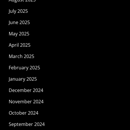
July 2025
June 2025
May 2025
April 2025
March 2025
February 2025
January 2025
December 2024
November 2024
October 2024
September 2024