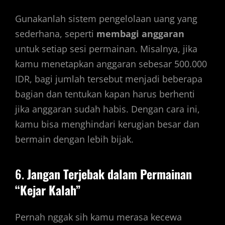
Gunakanlah sistem pengelolaan uang yang
sederhana, seperti
membagi anggaran
untuk setiap sesi permainan. Misalnya, jika
kamu menetapkan anggaran sebesar 500.000
IDR, bagi jumlah tersebut menjadi beberapa
bagian dan tentukan kapan harus berhenti
jika anggaran sudah habis. Dengan cara ini,
kamu bisa menghindari kerugian besar dan
bermain dengan lebih bijak.
6.
Jangan Terjebak dalam Permainan
“Kejar Kalah”
Pernah nggak sih kamu merasa kecewa