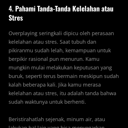
4.
Pahami Tanda-Tanda Kelelahan atau
Stres
Overplaying seringkali dipicu oleh perasaan
kelelahan atau stres. Saat tubuh dan
pikiranmu sudah lelah, kemampuan untuk
berpikir rasional pun menurun. Kamu
mungkin mulai melakukan keputusan yang
buruk, seperti terus bermain meskipun sudah
kalah beberapa kali. Jika kamu merasa
kelelahan atau stres, itu adalah tanda bahwa
sudah waktunya untuk berhenti.
Beristirahatlah sejenak, minum air, atau
lakukan hal lain yang bisa menyegarkan