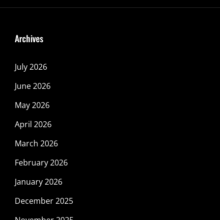
Archives
July 2026
June 2026
May 2026
April 2026
March 2026
February 2026
January 2026
December 2025