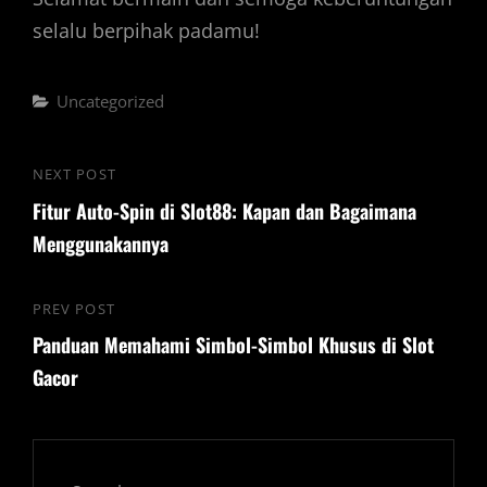
selalu berpihak padamu!
Categories
Uncategorized
Post
NEXT POST
Next
navigation
Fitur Auto-Spin di Slot88: Kapan dan Bagaimana
Post
Menggunakannya
PREV POST
Previous
Panduan Memahami Simbol-Simbol Khusus di Slot
Post
Gacor