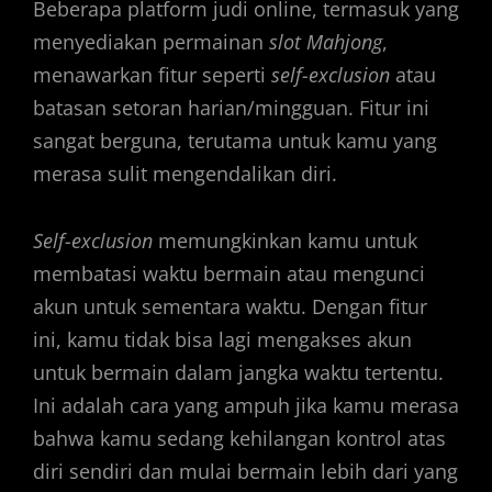
Beberapa platform judi online, termasuk yang
menyediakan permainan
slot Mahjong
,
menawarkan fitur seperti
self-exclusion
atau
batasan setoran harian/mingguan. Fitur ini
sangat berguna, terutama untuk kamu yang
merasa sulit mengendalikan diri.
Self-exclusion
memungkinkan kamu untuk
membatasi waktu bermain atau mengunci
akun untuk sementara waktu. Dengan fitur
ini, kamu tidak bisa lagi mengakses akun
untuk bermain dalam jangka waktu tertentu.
Ini adalah cara yang ampuh jika kamu merasa
bahwa kamu sedang kehilangan kontrol atas
diri sendiri dan mulai bermain lebih dari yang