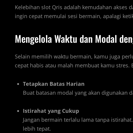
Kelebihan slot Qris adalah kemudahan akses d
ingin cepat memulai sesi bermain, apalagi ket
Mengelola Waktu dan Modal den
Selain memilih waktu bermain, kamu juga perl
cepat habis atau malah membuat kamu stres. B
Tetapkan Batas Harian
Buat batasan modal yang akan digunakan da
Istirahat yang Cukup
Jangan bermain terlalu lama tanpa istiraha
lebih tepat.