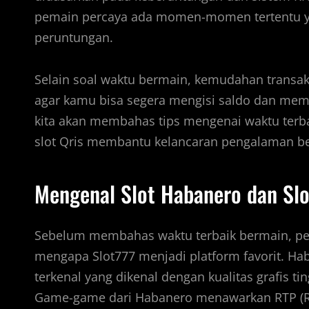
pemain percaya ada momen-momen tertentu 
peruntungan.
Selain soal waktu bermain, kemudahan trans
agar kamu bisa segera mengisi saldo dan memu
kita akan membahas tips mengenai waktu terba
slot Qris membantu kelancaran pengalaman 
Mengenal Slot Habanero dan Slo
Sebelum membahas waktu terbaik bermain, pen
mengapa Slot777 menjadi platform favorit. Hab
terkenal yang dikenal dengan kualitas grafis ti
Game-game dari Habanero menawarkan RTP (Ret