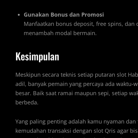
Gunakan Bonus dan Promosi
Manfaatkan bonus deposit, free spins, dan 
menambah modal bermain.
Kesimpulan
Meskipun secara teknis setiap putaran slot Ha
adil, banyak pemain yang percaya ada waktu-
besar. Baik saat ramai maupun sepi, setiap w
berbeda.
Yang paling penting adalah kamu nyaman dan 
kemudahan transaksi dengan slot Qris agar bi