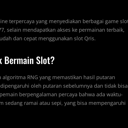
nline terpercaya yang menyediakan berbagai game slot
77, selain mendapatkan akses ke permainan terbaik,
udah dan cepat menggunakan slot Qris.
k Bermain Slot?
an algoritma RNG yang memastikan hasil putaran
k dipengaruhi oleh putaran sebelumnya dan tidak bisa
k pemain berpengalaman percaya bahwa ada waktu-
form sedang ramai atau sepi, yang bisa mempengaruhi