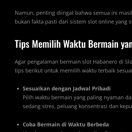
Namun, penting diingat bahwa semua ini masi
bukan fakta pasti dari sistem slot online yang s
Tips Memilih Waktu Bermain ya
Agar pengalaman bermain slot Habanero di Sl
tips berikut untuk memilih waktu terbaik sesu
Sesuaikan dengan Jadwal Pribadi
Pilih waktu bermain yang paling nyaman d
sedang stres, peluang konsentrasi dan kep
Coba Bermain di Waktu Berbeda