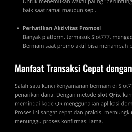
Untuk menemukan waktu paling “beruntung”
baik saat ramai maupun sepi.
Perhatikan Aktivitas Promosi
Banyak platform, termasuk Slot777, menga
Bermain saat promo aktif bisa menambah 
Manfaat Transaksi Cepat dengan
Salah satu kunci kenyamanan bermain di Slot
penarikan dana. Dengan metode
slot Qris
, ka
memindai kode QR menggunakan aplikasi dompet
Proses ini sangat cepat dan praktis, memungk
menunggu proses konfirmasi lama.