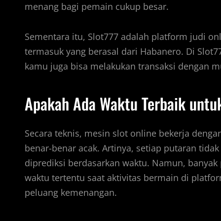
menang bagi pemain cukup besar.
Sementara itu, Slot777 adalah platform judi o
termasuk yang berasal dari Habanero. Di Slot7
kamu juga bisa melakukan transaksi dengan m
Apakah Ada Waktu Terbaik untu
Secara teknis, mesin slot online bekerja deng
benar-benar acak. Artinya, setiap putaran tida
diprediksi berdasarkan waktu. Namun, banya
waktu tertentu saat aktivitas bermain di plat
peluang kemenangan.