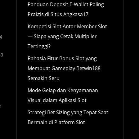
Panduan Deposit E-Wallet Paling
Praktis di Situs Angkasa17
Kompetisi Slot Antar Member Slot
g
— Siapa yang Cetak Multiplier
Tertinggi?
na
Rahasia Fitur Bonus Slot yang
Membuat Gameplay Betwin188
Semakin Seru
Mode Gelap dan Kenyamanan
Visual dalam Aplikasi Slot
n
Strategi Bet Sizing yang Tepat Saat
Bermain di Platform Slot