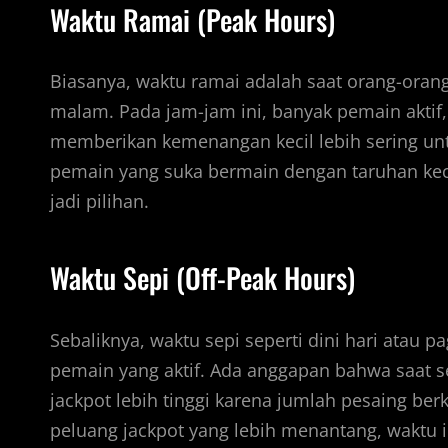
Waktu Ramai (Peak Hours)
Biasanya, waktu ramai adalah saat orang-orang 
malam. Pada jam-jam ini, banyak pemain aktif
memberikan kemenangan kecil lebih sering unt
pemain yang suka bermain dengan taruhan keci
jadi pilihan.
Waktu Sepi (Off-Peak Hours)
Sebaliknya, waktu sepi seperti dini hari atau p
pemain yang aktif. Ada anggapan bahwa saat 
jackpot lebih tinggi karena jumlah pesaing ber
peluang jackpot yang lebih menantang, waktu i