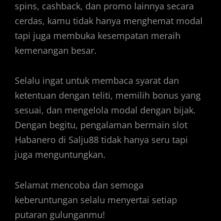
spins, cashback, dan promo lainnya secara
cerdas, kamu tidak hanya menghemat modal
tapi juga membuka kesempatan meraih
kemenangan besar.
Selalu ingat untuk membaca syarat dan
ketentuan dengan teliti, memilih bonus yang
sesuai, dan mengelola modal dengan bijak.
Dengan begitu, pengalaman bermain slot
Habanero di Salju88 tidak hanya seru tapi
juga menguntungkan.
Selamat mencoba dan semoga
keberuntungan selalu menyertai setiap
putaran gulunganmu!