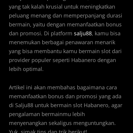
yang tak kalah krusial untuk meningkatkan
peluang menang dan memperpanjang durasi
bermain, yaitu dengan memanfaatkan bonus
dan promosi. Di platform
salju88
, kamu bisa
menemukan berbagai penawaran menarik
yang bisa membantu kamu bermain slot dari
provider populer seperti Habanero dengan
lebih optimal.
Artikel ini akan membahas bagaimana cara
memanfaatkan bonus dan promosi yang ada
di Salju88 untuk bermain slot Habanero, agar
pengalaman bermainmu lebih
menyenangkan sekaligus menguntungkan.
Yuk, simak tips dan trik berikut!