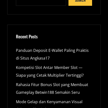
SEARCH
Recent Posts
Panduan Deposit E-Wallet Paling Praktis
di Situs Angkasa17
Kompetisi Slot Antar Member Slot —
Siapa yang Cetak Multiplier Tertinggi?
Rahasia Fitur Bonus Slot yang Membuat
Gameplay Betwin188 Semakin Seru
Mode Gelap dan Kenyamanan Visual