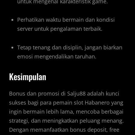
untuk mengenal karakteristik game.
Perhatikan waktu bermain dan kondisi
server untuk pengalaman terbaik.
Tetap tenang dan disiplin, jangan biarkan
emosi mengendalikan taruhan.
Kesimpulan
Bonus dan promosi di Salju88 adalah kunci
sukses bagi para pemain slot Habanero yang
ingin bermain lebih lama, mencoba berbagai
strategi, dan meningkatkan peluang menang.
Dengan memanfaatkan bonus deposit, free