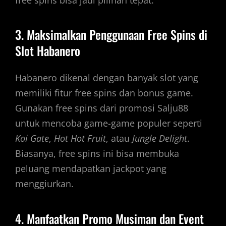
3. Maksimalkan Penggunaan Free Spins di
Slot Habanero
Habanero dikenal dengan banyak slot yang
memiliki fitur free spins dan bonus game.
Gunakan free spins dari promosi Salju88
untuk mencoba game-game populer seperti
Koi Gate
,
Hot Hot Fruit
, atau
Jungle Delight
.
Biasanya, free spins ini bisa membuka
peluang mendapatkan jackpot yang
menggiurkan.
4. Manfaatkan Promo Musiman dan Event