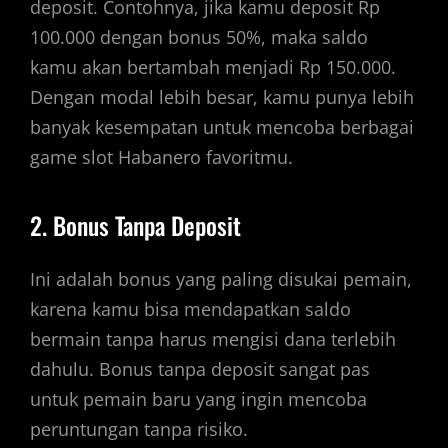
deposit. Contohnya, jika kamu deposit Rp
100.000 dengan bonus 50%, maka saldo
kamu akan bertambah menjadi Rp 150.000.
Dengan modal lebih besar, kamu punya lebih
banyak kesempatan untuk mencoba berbagai
game slot Habanero favoritmu.
2. Bonus Tanpa Deposit
Ini adalah bonus yang paling disukai pemain,
karena kamu bisa mendapatkan saldo
bermain tanpa harus mengisi dana terlebih
dahulu. Bonus tanpa deposit sangat pas
untuk pemain baru yang ingin mencoba
peruntungan tanpa risiko.