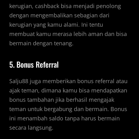
kerugian, cashback bisa menjadi penolong
dengan mengembalikan sebagian dari
kerugian yang kamu alami. Ini tentu
membuat kamu merasa lebih aman dan bisa
bermain dengan tenang.
5. Bonus Referral
Salju88 juga memberikan bonus referral atau
ajak teman, dimana kamu bisa mendapatkan
bonus tambahan jika berhasil mengajak
teman untuk bergabung dan bermain. Bonus
ini menambah saldo tanpa harus bermain
secara langsung.