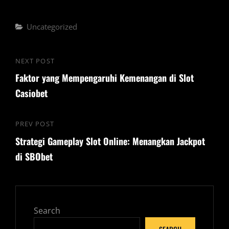
Categories
Uncategorized
Post
NEXT POST
Next
navigation
Faktor yang Mempengaruhi Kemenangan di Slot
Post
Casiobet
PREV POST
Previous
Strategi Gameplay Slot Online: Menangkan Jackpot
Post
di SBObet
Search