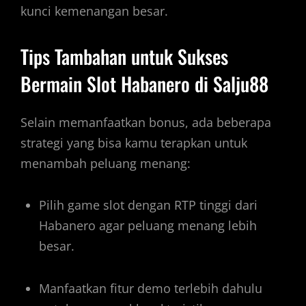
kunci kemenangan besar.
Tips Tambahan untuk Sukses
Bermain Slot Habanero di Salju88
Selain memanfaatkan bonus, ada beberapa
strategi yang bisa kamu terapkan untuk
menambah peluang menang:
Pilih game slot dengan RTP tinggi dari
Habanero agar peluang menang lebih
besar.
Manfaatkan fitur demo terlebih dahulu