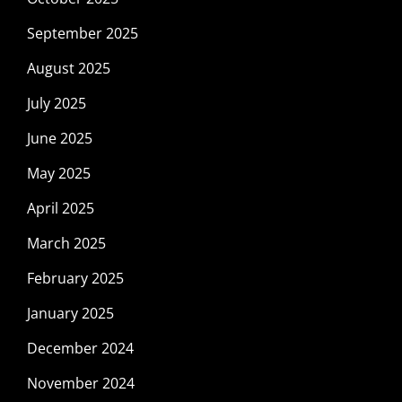
September 2025
August 2025
July 2025
June 2025
May 2025
April 2025
March 2025
February 2025
January 2025
December 2024
November 2024