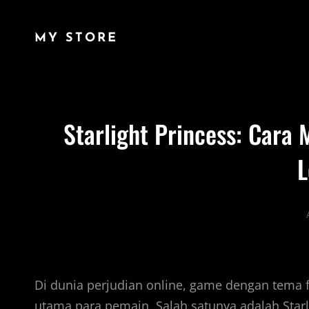
MY STORE
Starlight Princess: Cara
L
Di dunia perjudian online, game dengan tema fa
utama para pemain. Salah satunya adalah Starli