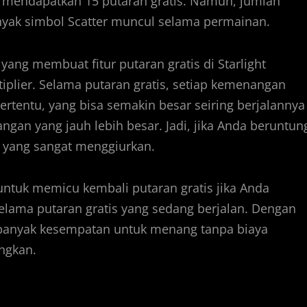
 mendapatkan 15 putaran gratis. Namun, jumlah
anyak simbol Scatter muncul selama permainan.
 yang membuat fitur putaran gratis di Starlight
iplier. Selama putaran gratis, setiap kemenangan
tertentu, yang bisa semakin besar seiring berjalannya
an yang jauh lebih besar. Jadi, jika Anda beruntun
h yang sangat menggiurkan.
untuk memicu kembali putaran gratis jika Anda
elama putaran gratis yang sedang berjalan. Dengan
h banyak kesempatan untuk menang tanpa biaya
ngkan.