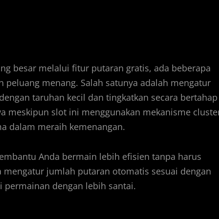
g besar melalui fitur putaran gratis, ada beberapa
an peluang menang. Salah satunya adalah mengatur
dengan taruhan kecil dan tingkatkan secara bertahap
wa meskipun slot ini menggunakan mekanisme cluste
ama dalam meraih kemenangan.
membantu Anda bermain lebih efisien tanpa harus
a mengatur jumlah putaran otomatis sesuai dengan
i permainan dengan lebih santai.