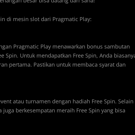
menangan besar bisa datang dari sana!
 di mesin slot dari Pragmatic Play:
dengan Pragmatic Play menawarkan bonus sambutan
ee Spin. Untuk mendapatkan Free Spin, Anda biasany
ran pertama. Pastikan untuk membaca syarat dan
vent atau turnamen dengan hadiah Free Spin. Selain
a juga berkesempatan meraih Free Spin yang bisa