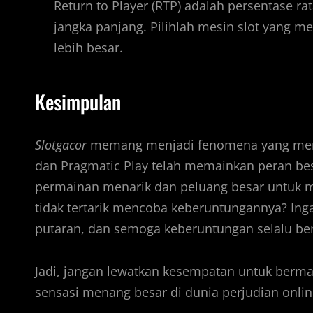
Return to Player (RTP) adalah persentase 
jangka panjang. Pilihlah mesin slot yang m
lebih besar.
Kesimpulan
Slotgacor
memang menjadi fenomena yang menari
dan Pragmatic Play telah memainkan peran be
permainan menarik dan peluang besar untuk m
tidak tertarik mencoba keberuntungannya? Inga
putaran, dan semoga keberuntungan selalu be
Jadi, jangan lewatkan kesempatan untuk berm
sensasi menang besar di dunia perjudian onlin