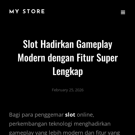
MY STORE
Slot Hadirkan Gameplay
Modern dengan Fitur Super
Lengkap
February 25, 2026
Bagi para penggemar
slot
online,
perkembangan teknologi menghadirkan
gameplay yang lebih modern dan fitur yang