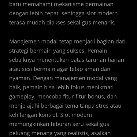
baru memahami mekanisme permainan
dengan lebih cepat, sehingga slot modern
terasa mudah diakses sekaligus menarik.
Manajemen modal tetap menjadi bagian dari
strategi bermain yang sukses. Pemain
sebaiknya menentukan batas taruhan harian
atau sesi bermain agar tetap aman dan
nyaman. Dengan manajemen modal yang
baik, pemain bisa lebih fokus menikmati
gameplay, mencoba fitur-fitur bonus, dan
menjelajahi berbagai tema tanpa stres atau
kehilangan kontrol. Slot modern
memungkinkan hiburan seru sekaligus
peluang menang yang realistis, asalkan