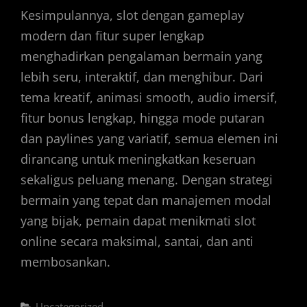
Kesimpulannya, slot dengan gameplay
modern dan fitur super lengkap
menghadirkan pengalaman bermain yang
lebih seru, interaktif, dan menghibur. Dari
tema kreatif, animasi smooth, audio imersif,
fitur bonus lengkap, hingga mode putaran
dan paylines yang variatif, semua elemen ini
dirancang untuk meningkatkan keseruan
sekaligus peluang menang. Dengan strategi
bermain yang tepat dan manajemen modal
yang bijak, pemain dapat menikmati slot
online secara maksimal, santai, dan anti
membosankan.
Categories
Uncategorized