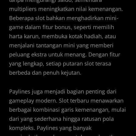
multipliers meningkatkan nilai kemenangan.
Beberapa slot bahkan menghadirkan mini-
game dalam fitur bonus, seperti memilih
harta karun, membuka kotak hadiah, atau
menjalani tantangan mini yang memberi
peluang ekstra untuk menang. Dengan fitur
yang lengkap, setiap putaran slot terasa
berbeda dan penuh kejutan.
Paylines juga menjadi bagian penting dari
gameplay modern. Slot terbaru menawarkan
berbagai kombinasi garis kemenangan, mulai
dari yang sederhana hingga ratusan pola
kompleks. Paylines yang banyak