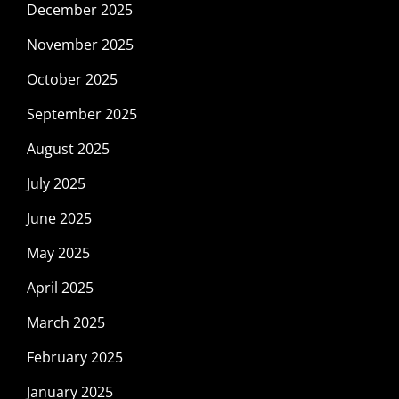
December 2025
November 2025
October 2025
September 2025
August 2025
July 2025
June 2025
May 2025
April 2025
March 2025
February 2025
January 2025