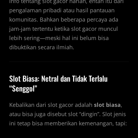
info tentang slot gacor harian, entah itu dari
pengalaman pribadi atau hasil pantauan
komunitas. Bahkan beberapa percaya ada
jam-jam tertentu ketika slot gacor muncul
lebih sering—meski hal ini belum bisa
dibuktikan secara ilmiah.
Slot Biasa: Netral dan Tidak Terlalu
“Senggol”
Kebalikan dari slot gacor adalah
slot biasa
,
atau bisa juga disebut slot “dingin”. Slot jenis
ini tetap bisa memberikan kemenangan, tapi: