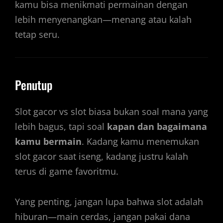
kamu bisa menikmati permainan dengan
lebih menyenangkan—menang atau kalah
tetap seru.
Penutup
Slot gacor vs slot biasa bukan soal mana yang
lebih bagus, tapi soal
kapan dan bagaimana
kamu bermain
. Kadang kamu menemukan
slot gacor saat iseng, kadang justru kalah
terus di game favoritmu.
Yang penting, jangan lupa bahwa slot adalah
hiburan—main cerdas, jangan pakai dana