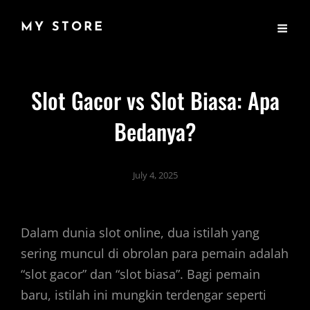
MY STORE
Slot Gacor vs Slot Biasa: Apa
Bedanya?
July 4, 2025
Dalam dunia slot online, dua istilah yang
sering muncul di obrolan para pemain adalah
“slot gacor” dan “slot biasa”. Bagi pemain
baru, istilah ini mungkin terdengar seperti