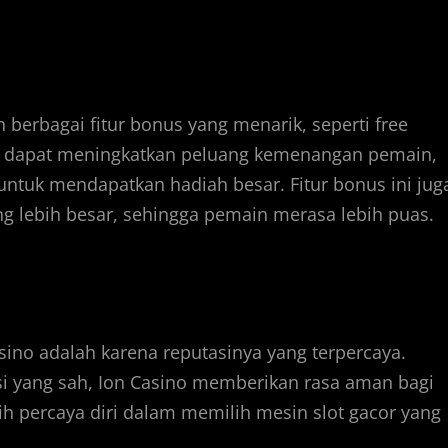
n berbagai fitur bonus yang menarik, seperti free
r ini dapat meningkatkan peluang kemenangan pemain,
ntuk mendapatkan hadiah besar. Fitur bonus ini jug
 lebih besar, sehingga pemain merasa lebih puas.
sino adalah karena reputasinya yang terpercaya.
i yang sah, Ion Casino memberikan rasa aman bagi
h percaya diri dalam memilih mesin slot gacor yang