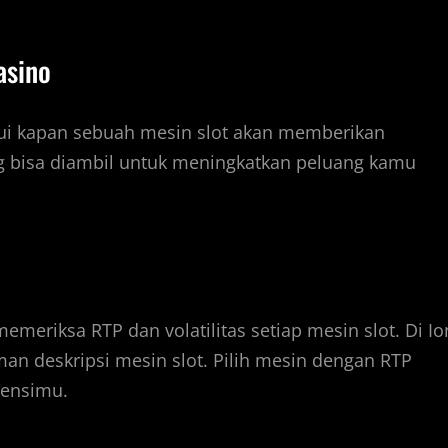
asino
hui kapan sebuah mesin slot akan memberikan
 bisa diambil untuk meningkatkan peluang kamu
eriksa RTP dan volatilitas setiap mesin slot. Di Io
aman deskripsi mesin slot. Pilih mesin dengan RTP
erensimu.