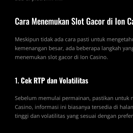
Cara Menemukan Slot Gacor di Ion C
Meskipun tidak ada cara pasti untuk mengeta
kemenangan besar, ada beberapa langkah yang
menemukan slot gacor di Ion Casino.
1.
Cek RTP dan Volatilitas
Sebelum memulai permainan, pastikan untuk mem
Casino, informasi ini biasanya tersedia di hal
tinggi dan volatilitas yang sesuai dengan pref