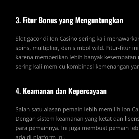
3.
Fitur Bonus yang Menguntungkan
Slot gacor di Ion Casino sering kali menawarka
spins, multiplier, dan simbol wild. Fitur-fitu
karena memberikan lebih banyak kesempatan u
sering kali memicu kombinasi kemenangan yang
4.
Keamanan dan Kepercayaan
Salah satu alasan pemain lebih memilih Ion Ca
Dengan sistem keamanan yang ketat dan lisens
para pemainnya. Ini juga membuat pemain lebi
ada di platform ini.