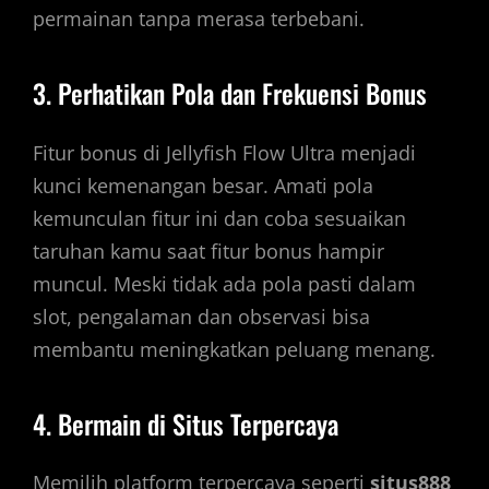
permainan tanpa merasa terbebani.
3. Perhatikan Pola dan Frekuensi Bonus
Fitur bonus di Jellyfish Flow Ultra menjadi
kunci kemenangan besar. Amati pola
kemunculan fitur ini dan coba sesuaikan
taruhan kamu saat fitur bonus hampir
muncul. Meski tidak ada pola pasti dalam
slot, pengalaman dan observasi bisa
membantu meningkatkan peluang menang.
4. Bermain di Situs Terpercaya
Memilih platform terpercaya seperti
situs888