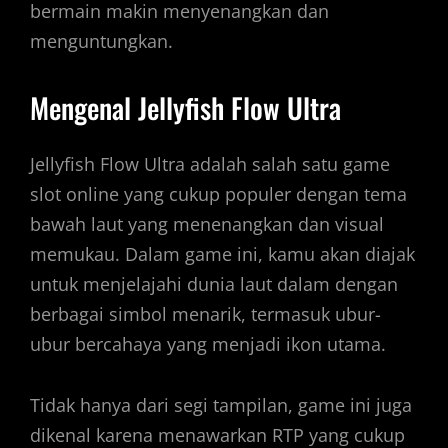
bermain makin menyenangkan dan
menguntungkan.
Mengenal Jellyfish Flow Ultra
Jellyfish Flow Ultra adalah salah satu game
slot online yang cukup populer dengan tema
bawah laut yang menenangkan dan visual
memukau. Dalam game ini, kamu akan diajak
untuk menjelajahi dunia laut dalam dengan
berbagai simbol menarik, termasuk ubur-
ubur bercahaya yang menjadi ikon utama.
Tidak hanya dari segi tampilan, game ini juga
dikenal karena menawarkan RTP yang cukup