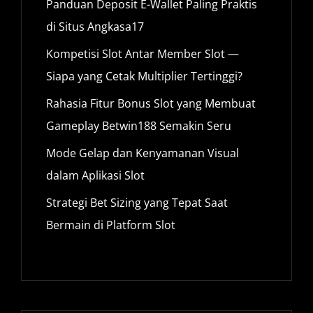
Panduan Deposit E-Wallet Paling Praktis
di Situs Angkasa17
Kompetisi Slot Antar Member Slot —
Siapa yang Cetak Multiplier Tertinggi?
Rahasia Fitur Bonus Slot yang Membuat
Gameplay Betwin188 Semakin Seru
Mode Gelap dan Kenyamanan Visual
dalam Aplikasi Slot
Strategi Bet Sizing yang Tepat Saat
Bermain di Platform Slot