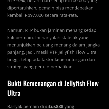
RTP 97%, berarti dari setiap Rp100.000 yang
dipertaruhkan, pemain bisa mendapatkan
kembali Rp97.000 secara rata-rata.
Namun, RTP bukan jaminan menang setiap
kali bermain. Ini hanyalah statistik yang
menunjukkan peluang menang dalam jangka
panjang. Jadi, meski RTP Jellyfish Flow Ultra
tinggi, tetap ada faktor keberuntungan dan
strategi yang perlu diperhatikan.
Bukti Kemenangan di Jellyfish Flow
Ultra
Banyak pemain di
situs888
yang