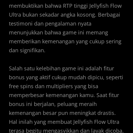
membuktikan bahwa RTP tinggi Jellyfish Flow
Ultra bukan sekadar angka kosong. Berbagai
testimoni dan pengalaman nyata
menunjukkan bahwa game ini memang
memberikan kemenangan yang cukup sering
dan signifikan.
Salah satu kelebihan game ini adalah fitur
bonus yang aktif cukup mudah dipicu, seperti
free spins dan multipliers yang bisa
memperbesar kemenangan kamu. Saat fitur
bonus ini berjalan, peluang meraih
kemenangan besar pun meningkat drastis.
Hal inilah yang membuat Jellyfish Flow Ultra
terasa begitu mengasyikkan dan layak dicoba.