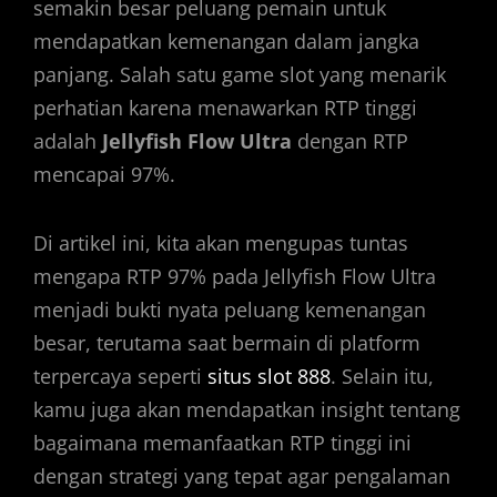
semakin besar peluang pemain untuk
mendapatkan kemenangan dalam jangka
panjang. Salah satu game slot yang menarik
perhatian karena menawarkan RTP tinggi
adalah
Jellyfish Flow Ultra
dengan RTP
mencapai 97%.
Di artikel ini, kita akan mengupas tuntas
mengapa RTP 97% pada Jellyfish Flow Ultra
menjadi bukti nyata peluang kemenangan
besar, terutama saat bermain di platform
terpercaya seperti
situs slot 888
. Selain itu,
kamu juga akan mendapatkan insight tentang
bagaimana memanfaatkan RTP tinggi ini
dengan strategi yang tepat agar pengalaman