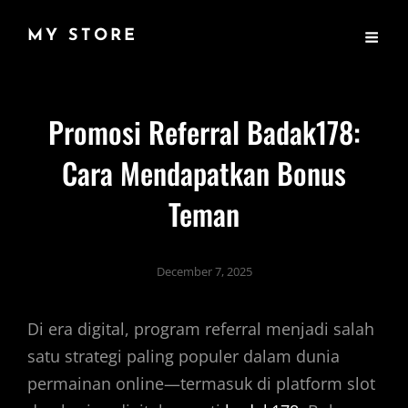
MY STORE
Promosi Referral Badak178:
Cara Mendapatkan Bonus
Teman
December 7, 2025
Di era digital, program referral menjadi salah
satu strategi paling populer dalam dunia
permainan online—termasuk di platform slot