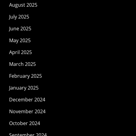
August 2025
July 2025
June 2025
May 2025
April 2025
March 2025
February 2025
January 2025
December 2024
November 2024
October 2024
September 2024