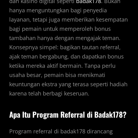
dan kasino digital seperti
badak178
. Bukan
hanya menguntungkan bagi penyedia
layanan, tetapi juga memberikan kesempatan
bagi pemain untuk memperoleh bonus
tambahan hanya dengan mengajak teman.
Konsepnya simpel: bagikan tautan referral,
ajak teman bergabung, dan dapatkan bonus
ketika mereka aktif bermain. Tanpa perlu
usaha besar, pemain bisa menikmati
keuntungan ekstra yang terasa seperti hadiah
karena telah berbagi keseruan.
Apa Itu Program Referral di Badak178?
Program referral di badak178 dirancang