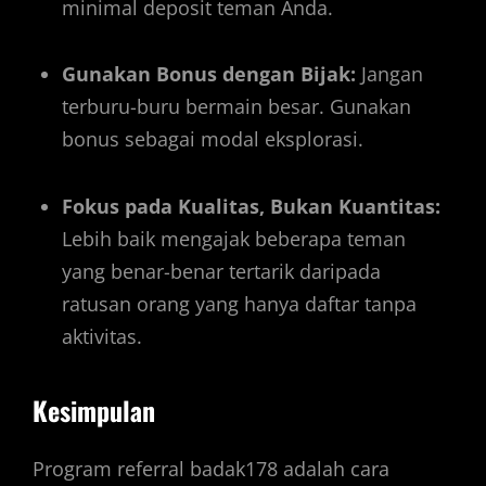
minimal deposit teman Anda.
Gunakan Bonus dengan Bijak:
Jangan
terburu-buru bermain besar. Gunakan
bonus sebagai modal eksplorasi.
Fokus pada Kualitas, Bukan Kuantitas:
Lebih baik mengajak beberapa teman
yang benar-benar tertarik daripada
ratusan orang yang hanya daftar tanpa
aktivitas.
Kesimpulan
Program referral badak178 adalah cara