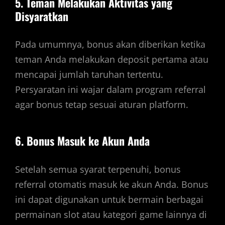
5. Teman Melakukan Aktivitas yang
Disyaratkan
Pada umumnya, bonus akan diberikan ketika
teman Anda melakukan deposit pertama atau
mencapai jumlah taruhan tertentu.
Persyaratan ini wajar dalam program referral
agar bonus tetap sesuai aturan platform.
6. Bonus Masuk ke Akun Anda
Setelah semua syarat terpenuhi, bonus
referral otomatis masuk ke akun Anda. Bonus
ini dapat digunakan untuk bermain berbagai
permainan slot atau kategori game lainnya di