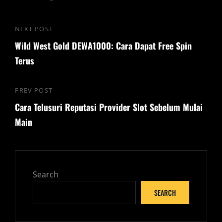
Post
NEXT POST
Next
navigation
Wild West Gold DEWA1000: Cara Dapat Free Spin
Post
Terus
PREV POST
Previous
Cara Telusuri Reputasi Provider Slot Sebelum Mulai
Post
Main
Search
SEARCH