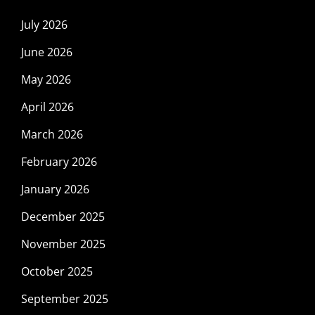
July 2026
June 2026
May 2026
April 2026
March 2026
February 2026
January 2026
December 2025
November 2025
October 2025
September 2025