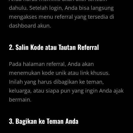
dahulu. Setelah login, Anda bisa langsung
mengakses menu referral yang tersedia di
dashboard akun.
2. Salin Kode atau Tautan Referral
Pada halaman referral, Anda akan
menemukan kode unik atau link khusus.
Inilah yang harus dibagikan ke teman,
keluarga, atau siapa pun yang ingin Anda ajak
bermain.
3. Bagikan ke Teman Anda