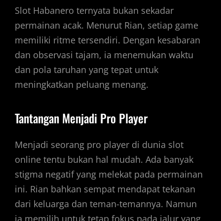
Slot Habanero ternyata bukan sekadar
permainan acak. Menurut Rian, setiap game
memiliki ritme tersendiri. Dengan kesabaran
dan observasi tajam, ia menemukan waktu
dan pola taruhan yang tepat untuk
meningkatkan peluang menang.
Tantangan Menjadi Pro Player
Menjadi seorang pro player di dunia slot
online tentu bukan hal mudah. Ada banyak
stigma negatif yang melekat pada permainan
ini. Rian bahkan sempat mendapat tekanan
dari keluarga dan teman-temannya. Namun
ia memilih untuk tetap fokus pada jalur yang