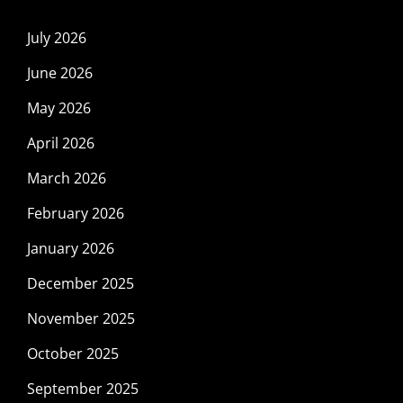
July 2026
June 2026
May 2026
April 2026
March 2026
February 2026
January 2026
December 2025
November 2025
October 2025
September 2025