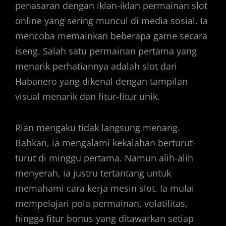
penasaran dengan iklan-iklan permainan slot
online yang sering muncul di media sosial. Ia
mencoba memainkan beberapa game secara
iseng. Salah satu permainan pertama yang
menarik perhatiannya adalah slot dari
Habanero yang dikenal dengan tampilan
visual menarik dan fitur-fitur unik.
Rian mengaku tidak langsung menang.
Bahkan, ia mengalami kekalahan berturut-
turut di minggu pertama. Namun alih-alih
menyerah, ia justru tertantang untuk
memahami cara kerja mesin slot. Ia mulai
mempelajari pola permainan, volatilitas,
hingga fitur bonus yang ditawarkan setiap