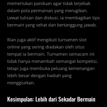
memerlukan panduan agar tidak terjebak
dalam pola permainan yang merugikan.
Lewat tulisan dan diskusi, ia membagikan tips
bermain yang sehat dan bertanggung jawab.
Rian juga aktif mengikuti turnamen slot
online yang sering diadakan oleh situs
tempat ia bermain. Turnamen semacam ini
tidak hanya menambah semangat kompetisi,
tetapi juga membuka peluang kemenangan
lebih besar dengan hadiah yang
menggiurkan.
Kesimpulan: Lebih dari Sekadar Bermain