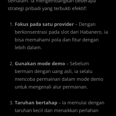
semalam. Ia mengembangkan beberapa
strategi pribadi yang terbukti efektif:
Fokus pada satu provider
– Dengan
berkonsentrasi pada slot dari Habanero, ia
bisa memahami pola dan fitur dengan
lebih dalam.
Gunakan mode demo
– Sebelum
bermain dengan uang asli, ia selalu
mencoba permainan dalam mode demo
untuk mengenali alur permainan.
Taruhan bertahap
– Ia memulai dengan
taruhan kecil dan menaikkan perlahan