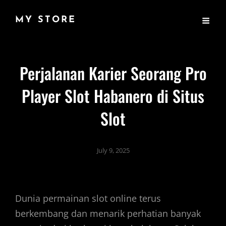
MY STORE
Perjalanan Karier Seorang Pro
Player Slot Habanero di Situs
Slot
July 9, 2025
Dunia permainan slot online terus
berkembang dan menarik perhatian banyak