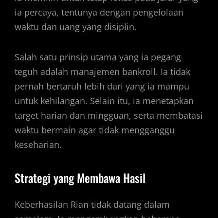
ia percaya, tentunya dengan pengelolaan
waktu dan uang yang disiplin.
Salah satu prinsip utama yang ia pegang
teguh adalah manajemen bankroll. Ia tidak
pernah bertaruh lebih dari yang ia mampu
untuk kehilangan. Selain itu, ia menetapkan
target harian dan mingguan, serta membatasi
waktu bermain agar tidak mengganggu
keseharian.
Strategi yang Membawa Hasil
Keberhasilan Rian tidak datang dalam