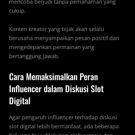
mencoba berjudi tanpa pemahaman yang
cukup.
Konten kreator yang bijak akan selalu
berusaha menyampaikan pesan positif dan
mengedepankan permainan yang
bertanggung jawab.
Cara Memaksimalkan Peran
Influencer dalam Diskusi Slot
Digital
Agar pengaruh influencer terhadap diskusi
slot digital lebih bermanfaat, ada beberapa