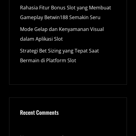
Rahasia Fitur Bonus Slot yang Membuat
Gameplay Betwin188 Semakin Seru
Mode Gelap dan Kenyamanan Visual
dalam Aplikasi Slot
Strategi Bet Sizing yang Tepat Saat
Bermain di Platform Slot
Recent Comments