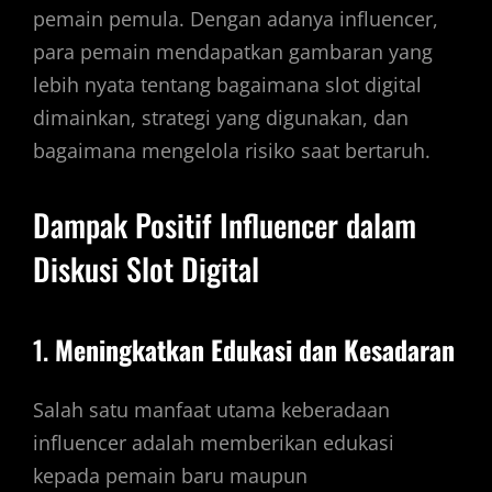
pemain pemula. Dengan adanya influencer,
para pemain mendapatkan gambaran yang
lebih nyata tentang bagaimana slot digital
dimainkan, strategi yang digunakan, dan
bagaimana mengelola risiko saat bertaruh.
Dampak Positif Influencer dalam
Diskusi Slot Digital
1.
Meningkatkan Edukasi dan Kesadaran
Salah satu manfaat utama keberadaan
influencer adalah memberikan edukasi
kepada pemain baru maupun