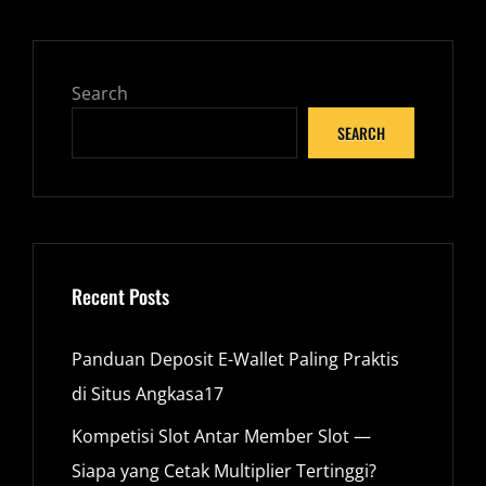
Search
SEARCH
Recent Posts
Panduan Deposit E-Wallet Paling Praktis
di Situs Angkasa17
Kompetisi Slot Antar Member Slot —
Siapa yang Cetak Multiplier Tertinggi?