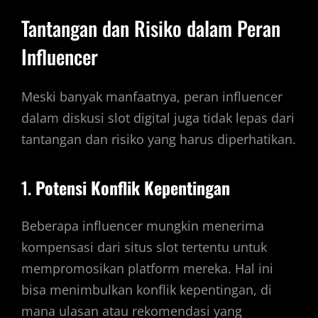
Tantangan dan Risiko dalam Peran
Influencer
Meski banyak manfaatnya, peran influencer
dalam diskusi slot digital juga tidak lepas dari
tantangan dan risiko yang harus diperhatikan.
1.
Potensi Konflik Kepentingan
Beberapa influencer mungkin menerima
kompensasi dari situs slot tertentu untuk
mempromosikan platform mereka. Hal ini
bisa menimbulkan konflik kepentingan, di
mana ulasan atau rekomendasi yang