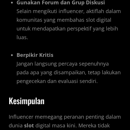
Gunakan Forum dan Grup Diskusi
Selain mengikuti influencer, aktiflah dalam
komunitas yang membahas slot digital
untuk mendapatkan perspektif yang lebih
luas.
Berpikir Kritis
Jangan langsung percaya sepenuhnya
pada apa yang disampaikan, tetap lakukan
pengecekan dan evaluasi sendiri.
Kesimpulan
Influencer memegang peranan penting dalam
dunia
slot
digital masa kini. Mereka tidak