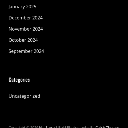
January 2025
December 2024
November 2024
October 2024
September 2024
Categories
Uncategorized
Copyright © 2026
My Store
|
Bold Photography By
Catch Themes