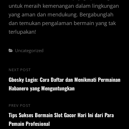
untuk meraih kemenangan dalam lingkungan
yang aman dan mendukung. Bergabunglah
dan temukan pengalaman bermain yang tak
terlupakan!
Categories
Uncategorized
Post
NEXT POST
Next
navigation
Gbosky Login: Cara Daftar dan Menikmati Permainan
Post
Habanero yang Menguntungkan
PREV POST
Previous
Tips Sukses Bermain Slot Gacor Hari Ini dari Para
Post
Pemain Profesional