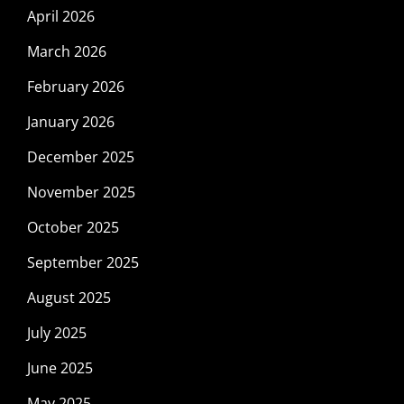
April 2026
March 2026
February 2026
January 2026
December 2025
November 2025
October 2025
September 2025
August 2025
July 2025
June 2025
May 2025