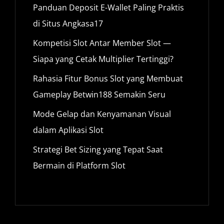
Panduan Deposit E-Wallet Paling Praktis
di Situs Angkasa17
Kompetisi Slot Antar Member Slot —
Siapa yang Cetak Multiplier Tertinggi?
Rahasia Fitur Bonus Slot yang Membuat
Gameplay Betwin188 Semakin Seru
Mode Gelap dan Kenyamanan Visual
dalam Aplikasi Slot
Strategi Bet Sizing yang Tepat Saat
Bermain di Platform Slot