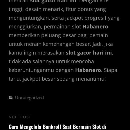
mencari
slot gacor hari ini
. Dengan RTP
tinggi, desain menarik, fitur bonus yang
menguntungkan, serta jackpot progresif yang
menggiurkan, permainan slot
Habanero
memberikan peluang besar bagi pemain
untuk meraih kemenangan besar. Jadi, jika
kamu ingin merasakan
slot gacor hari ini
,
tidak ada salahnya untuk mencoba
keberuntunganmu dengan
Habanero
. Siapa
tahu, jackpot besar sedang menantimu!
Categories
Uncategorized
Post
NEXT POST
Next
navigation
Cara Mengelola Bankroll Saat Bermain Slot di
Post