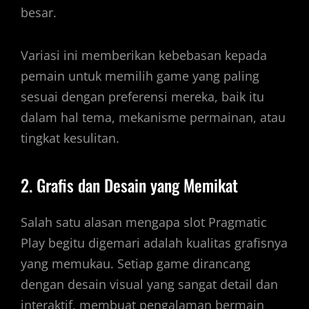
besar.
Variasi ini memberikan kebebasan kepada
pemain untuk memilih game yang paling
sesuai dengan preferensi mereka, baik itu
dalam hal tema, mekanisme permainan, atau
tingkat kesulitan.
2. Grafis dan Desain yang Memikat
Salah satu alasan mengapa slot Pragmatic
Play begitu digemari adalah kualitas grafisnya
yang memukau. Setiap game dirancang
dengan desain visual yang sangat detail dan
interaktif, membuat pengalaman bermain