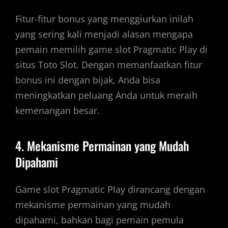
Fitur-fitur bonus yang menggiurkan inilah
yang sering kali menjadi alasan mengapa
pemain memilih game slot Pragmatic Play di
situs Toto Slot. Dengan memanfaatkan fitur
bonus ini dengan bijak, Anda bisa
meningkatkan peluang Anda untuk meraih
kemenangan besar.
4. Mekanisme Permainan yang Mudah
Dipahami
Game slot Pragmatic Play dirancang dengan
mekanisme permainan yang mudah
dipahami, bahkan bagi pemain pemula