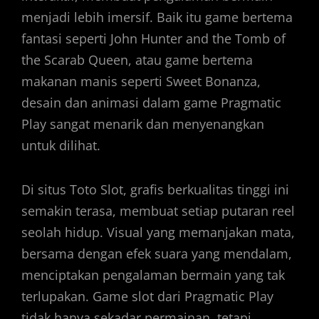
menjadi lebih imersif. Baik itu game bertema
fantasi seperti John Hunter and the Tomb of
the Scarab Queen, atau game bertema
makanan manis seperti Sweet Bonanza,
desain dan animasi dalam game Pragmatic
Play sangat menarik dan menyenangkan
untuk dilihat.
Di situs Toto Slot, grafis berkualitas tinggi ini
semakin terasa, membuat setiap putaran reel
seolah hidup. Visual yang memanjakan mata,
bersama dengan efek suara yang mendalam,
menciptakan pengalaman bermain yang tak
terlupakan. Game slot dari Pragmatic Play
tidak hanya sekadar permainan, tetapi