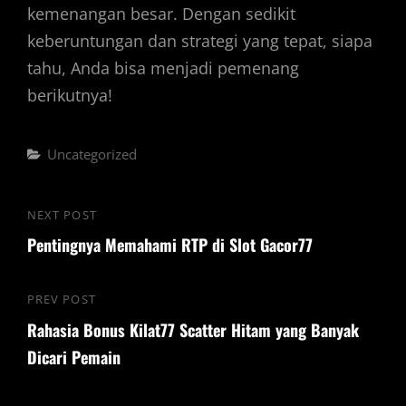
kemenangan besar. Dengan sedikit
keberuntungan dan strategi yang tepat, siapa
tahu, Anda bisa menjadi pemenang
berikutnya!
Categories
Uncategorized
Post
NEXT POST
Next
navigation
Pentingnya Memahami RTP di Slot Gacor77
Post
PREV POST
Previous
Rahasia Bonus Kilat77 Scatter Hitam yang Banyak
Post
Dicari Pemain