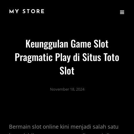
MY STORE
Keunggulan Game Slot
Pragmatic Play di Situs Toto
Slot
November 18, 2024
Bermain slot online kini menjadi salah satu