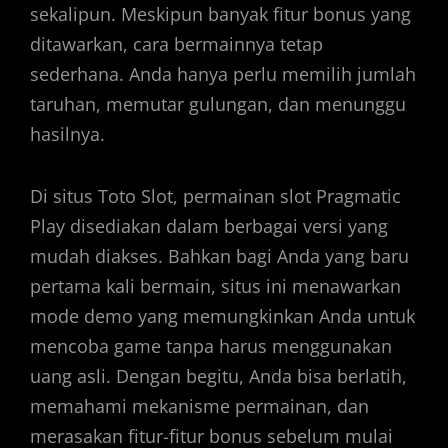
sekalipun. Meskipun banyak fitur bonus yang
ditawarkan, cara bermainnya tetap
sederhana. Anda hanya perlu memilih jumlah
taruhan, memutar gulungan, dan menunggu
hasilnya.
Di situs Toto Slot, permainan slot Pragmatic
Play disediakan dalam berbagai versi yang
mudah diakses. Bahkan bagi Anda yang baru
pertama kali bermain, situs ini menawarkan
mode demo yang memungkinkan Anda untuk
mencoba game tanpa harus menggunakan
uang asli. Dengan begitu, Anda bisa berlatih,
memahami mekanisme permainan, dan
merasakan fitur-fitur bonus sebelum mulai