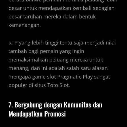
besar untuk mendapatkan kembali sebagian
besar taruhan mereka dalam bentuk
kemenangan.
RTP yang lebih tinggi tentu saja menjadi nilai
tambah bagi pemain yang ingin
memaksimalkan peluang mereka untuk
menang, dan ini adalah salah satu alasan
mengapa game slot Pragmatic Play sangat
populer di situs Toto Slot.
7. Bergabung dengan Komunitas dan
Mendapatkan Promosi