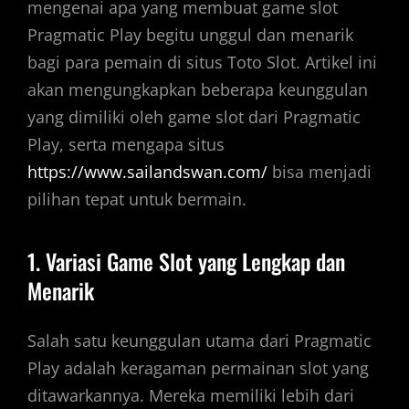
mengenai apa yang membuat game slot
Pragmatic Play begitu unggul dan menarik
bagi para pemain di situs Toto Slot. Artikel ini
akan mengungkapkan beberapa keunggulan
yang dimiliki oleh game slot dari Pragmatic
Play, serta mengapa situs
https://www.sailandswan.com/
bisa menjadi
pilihan tepat untuk bermain.
1. Variasi Game Slot yang Lengkap dan
Menarik
Salah satu keunggulan utama dari Pragmatic
Play adalah keragaman permainan slot yang
ditawarkannya. Mereka memiliki lebih dari