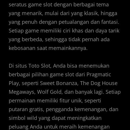
seratus game slot dengan berbagai tema
yang menarik, mulai dari yang klasik, hingga
yang penuh dengan petualangan dan fantasi.
Setiap game memiliki ciri khas dan daya tarik
yang berbeda, sehingga tidak pernah ada
kebosanan saat memainkannya.
Di situs Toto Slot, Anda bisa menemukan
berbagai pilihan game slot dari Pragmatic
Play, seperti Sweet Bonanza, The Dog House
Megaways, Wolf Gold, dan banyak lagi. Setiap
permainan memiliki fitur unik, seperti
putaran gratis, pengganda kemenangan, dan
simbol wild yang dapat meningkatkan
peluang Anda untuk meraih kemenangan