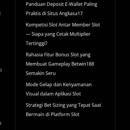
Panduan Deposit E-Wallet Paling
i
Praktis di Situs Angkasa17
Kompetisi Slot Antar Member Slot
— Siapa yang Cetak Multiplier
Tertinggi?
Rahasia Fitur Bonus Slot yang
Membuat Gameplay Betwin188
a
Semakin Seru
Mode Gelap dan Kenyamanan
Visual dalam Aplikasi Slot
Strategi Bet Sizing yang Tepat Saat
Bermain di Platform Slot
a