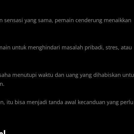
n sensasi yang sama, pemain cenderung menaikkan
main untuk menghindari masalah pribadi, stres, atau
saha menutupi waktu dan uang yang dihabiskan untu
n.
en, itu bisa menjadi tanda awal kecanduan yang perlu
al