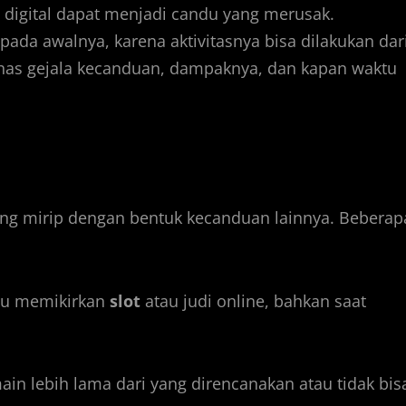
 digital dapat menjadi candu yang merusak.
i pada awalnya, karena aktivitasnya bisa dilakukan dar
has gejala kecanduan, dampaknya, dan kapan waktu
yang mirip dengan bentuk kecanduan lainnya. Beberap
alu memikirkan
slot
atau judi online, bahkan saat
main lebih lama dari yang direncanakan atau tidak bis