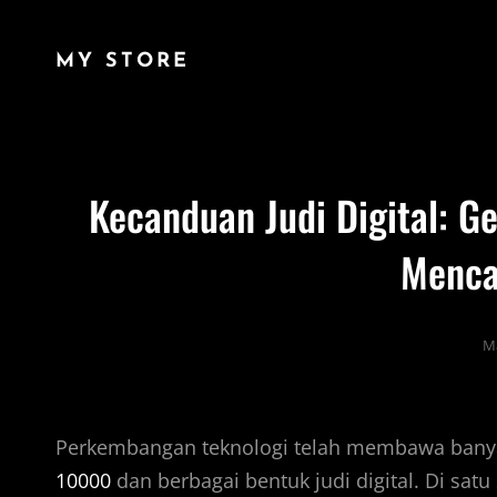
MY STORE
Kecanduan Judi Digital: G
Menca
Ma
Perkembangan teknologi telah membawa bany
10000
dan berbagai bentuk judi digital. Di sat