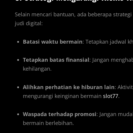
Selain mencari bantuan, ada beberapa strateg
judi digital:
Batasi waktu bermain
: Tetapkan jadwal k
Tetapkan batas finansial
: Jangan menghab
kehilangan.
Alihkan perhatian ke hiburan lain
: Aktiv
mengurangi keinginan bermain
slot77
.
Waspada terhadap promosi
: Jangan muda
bermain berlebihan.