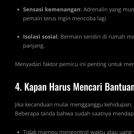
Sensasi kemenangan
: Adrenalin yang mu
pemain terus ingin mencoba lagi.
Isolasi sosial
: Bermain sendiri di rumah m
panjang.
Menyadari faktor pemicu ini penting untuk me
4. Kapan Harus Mencari Bantua
Jika kecanduan mulai mengganggu kehidupan, 
Beberapa tanda bahwa sudah saatnya mendapa
Tidak mampu mengontrol waktu atau uang 