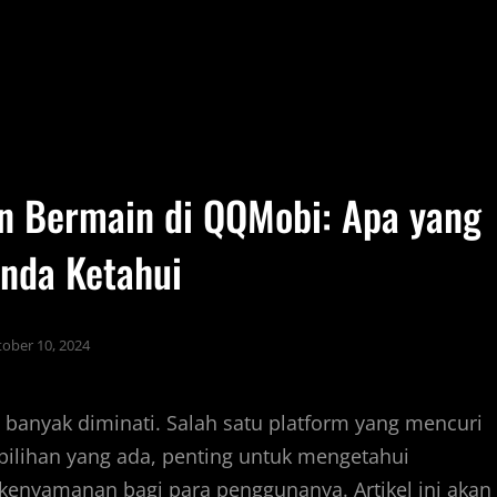
 Bermain di QQMobi: Apa yang
Anda Ketahui
tober 10, 2024
in banyak diminati. Salah satu platform yang mencuri
pilihan yang ada, penting untuk mengetahui
yamanan bagi para penggunanya. Artikel ini akan