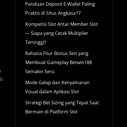
Panduan Deposit E-Wallet Paling
s
Praktis di Situs Angkasa17
Kompetisi Slot Antar Member Slot
— Siapa yang Cetak Multiplier
Tertinggi?
Rahasia Fitur Bonus Slot yang
Membuat Gameplay Betwin188
h
Semakin Seru
uk
Mode Gelap dan Kenyamanan
Visual dalam Aplikasi Slot
Strategi Bet Sizing yang Tepat Saat
Bermain di Platform Slot