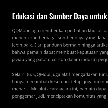
Edukasi dan Sumber Daya untuk
QQMobi juga memberikan perhatian khusus pad
menemukan berbagai sumber daya yang dap
lebih baik. Dari panduan bermain hingga artik
bahwa pemain dapat membuat keputusan yang l
jawab yang patut dicontoh dalam industri perj
Selain itu, QQMobi juga aktif mengadakan turn
hanya menambah keseruan, tetapi juga membe
menarik. Melalui acara-acara ini, pemain dapa
penggemar judi, menciptakan komunitas yang l