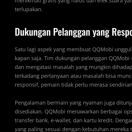
menikmati grafis yang halus dan efek suara 
terlupakan.
Dukungan Pelanggan yang Respo
Satu lagi aspek yang membuat QQMobi unggul
kapan saja. Tim dukungan pelanggan QQMobi s
dan mengatasi masalah yang mungkin dihadapi
terkadang pertanyaan atau masalah bisa munc
responsif, pemain tidak perlu merasa sendiria
Pengalaman bermain yang nyaman juga ditunj
disediakan. QQMobi menawarkan berbagai ops
transfer bank, e-wallet, dan kartu kredit. De
yang paling sesuai dengan kebutuhan mereka 