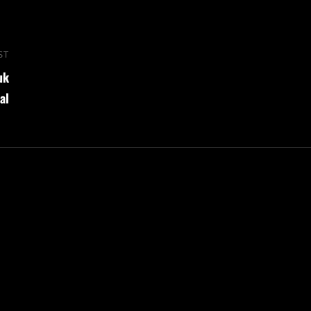
ST
Next
uk
Post
al