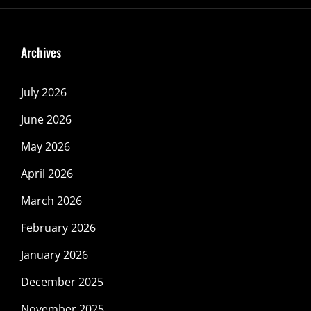
Archives
July 2026
June 2026
May 2026
April 2026
March 2026
February 2026
January 2026
December 2025
November 2025