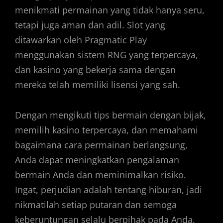
menikmati permainan yang tidak hanya seru,
tetapi juga aman dan adil. Slot yang
ditawarkan oleh Pragmatic Play
menggunakan sistem RNG yang terpercaya,
dan kasino yang bekerja sama dengan
mereka telah memiliki lisensi yang sah.
Dengan mengikuti tips bermain dengan bijak,
memilih kasino terpercaya, dan memahami
bagaimana cara permainan berlangsung,
Anda dapat meningkatkan pengalaman
bermain Anda dan meminimalkan risiko.
Ingat, perjudian adalah tentang hiburan, jadi
nikmatilah setiap putaran dan semoga
keberuntungan selalu berpihak pada Anda.