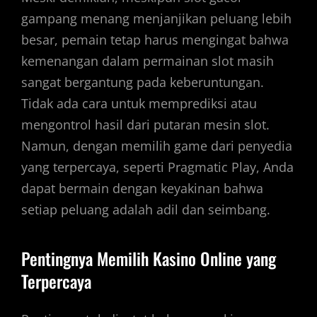
gampang menang menjanjikan peluang lebih
besar, pemain tetap harus mengingat bahwa
kemenangan dalam permainan slot masih
sangat bergantung pada keberuntungan.
Tidak ada cara untuk memprediksi atau
mengontrol hasil dari putaran mesin slot.
Namun, dengan memilih game dari penyedia
yang terpercaya, seperti Pragmatic Play, Anda
dapat bermain dengan keyakinan bahwa
setiap peluang adalah adil dan seimbang.
Pentingnya Memilih Kasino Online yang
Terpercaya