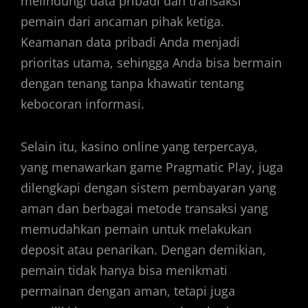
melindungi data pribadi dan transaksi
pemain dari ancaman pihak ketiga.
Keamanan data pribadi Anda menjadi
prioritas utama, sehingga Anda bisa bermain
dengan tenang tanpa khawatir tentang
kebocoran informasi.
Selain itu, kasino online yang terpercaya,
yang menawarkan game Pragmatic Play, juga
dilengkapi dengan sistem pembayaran yang
aman dan berbagai metode transaksi yang
memudahkan pemain untuk melakukan
deposit atau penarikan. Dengan demikian,
pemain tidak hanya bisa menikmati
permainan dengan aman, tetapi juga