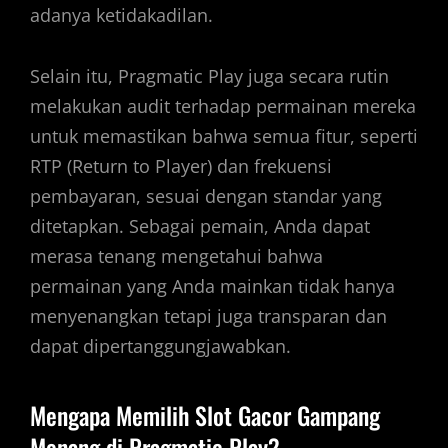
adanya ketidakadilan.
Selain itu, Pragmatic Play juga secara rutin
melakukan audit terhadap permainan mereka
untuk memastikan bahwa semua fitur, seperti
RTP (Return to Player) dan frekuensi
pembayaran, sesuai dengan standar yang
ditetapkan. Sebagai pemain, Anda dapat
merasa tenang mengetahui bahwa
permainan yang Anda mainkan tidak hanya
menyenangkan tetapi juga transparan dan
dapat dipertanggungjawabkan.
Mengapa Memilih Slot Gacor Gampang
Menang di Pragmatic Play?