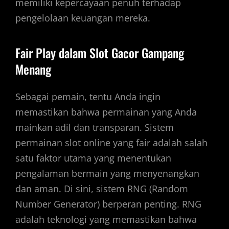
memiliki kepercayaan penuh terhadap
pengelolaan keuangan mereka.
Fair Play dalam Slot Gacor Gampang
Menang
Sebagai pemain, tentu Anda ingin
memastikan bahwa permainan yang Anda
mainkan adil dan transparan. Sistem
permainan slot online yang fair adalah salah
satu faktor utama yang menentukan
pengalaman bermain yang menyenangkan
dan aman. Di sini, sistem RNG (Random
Number Generator) berperan penting. RNG
adalah teknologi yang memastikan bahwa