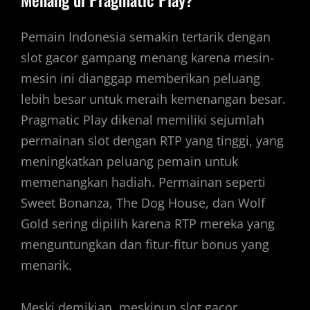
Pemain Indonesia semakin tertarik dengan
slot gacor gampang menang karena mesin-
mesin ini dianggap memberikan peluang
lebih besar untuk meraih kemenangan besar.
Pragmatic Play dikenal memiliki sejumlah
permainan slot dengan RTP yang tinggi, yang
meningkatkan peluang pemain untuk
memenangkan hadiah. Permainan seperti
Sweet Bonanza, The Dog House, dan Wolf
Gold sering dipilih karena RTP mereka yang
menguntungkan dan fitur-fitur bonus yang
menarik.
Meski demikian, meskipun slot gacor