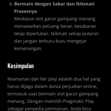
Bermain dengan Sabar dan Nikmati
Prosesnya
Meskipun slot gacor gampang menang
menawarkan peluang besar, kesabaran
tetap diperlukan. Nikmati setiap putaran
dan jangan terburu-buru mengejar
kemenangan.
Kesimpulan
Keamanan dan fair play adalah dua hal yang
harus dijaga dalam dunia perjudian online,
termasuk saat bermain slot gacor gampang
menang. Dengan memilih Pragmatic Play
sebagai penyedia permainan, Anda bisa