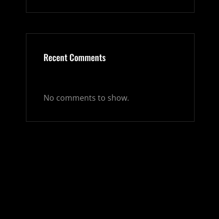
Recent Comments
No comments to show.