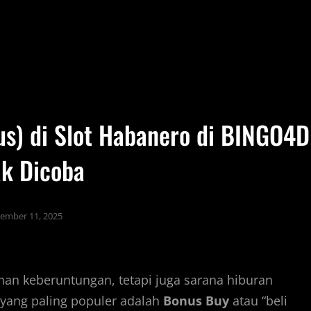
us) di Slot Habanero di BINGO4D
ak Dicoba
ember 11, 2025
inan keberuntungan, tetapi juga sarana hiburan
r yang paling populer adalah
Bonus Buy
atau “beli