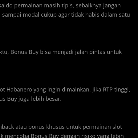
aldo permainan masih tipis, sebaiknya jangan
u sampai modal cukup agar tidak habis dalam satu
tu, Bonus Buy bisa menjadi jalan pintas untuk
lot Habanero yang ingin dimainkan. Jika RTP tinggi,
us Buy juga lebih besar.
ack atau bonus khusus untuk permainan slot
uk mencoba Bonus Buy dengan risiko yang lebih