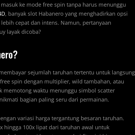
ng masuk ke mode free spin tanpa harus menunggu
4D
, banyak slot Habanero yang menghadirkan opsi
lebih cepat dan intens. Namun, pertanyaan
uy layak dicoba?
nero?
 membayar sejumlah taruhan tertentu untuk langsung
ree spin dengan multiplier, wild tambahan, atau
ntuk memotong waktu menunggu simbol scatter
ikmati bagian paling seru dari permainan.
dengan variasi harga tergantung besaran taruhan.
hingga 100x lipat dari taruhan awal untuk