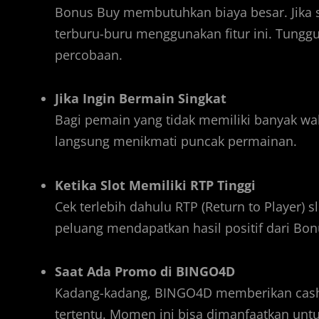
Bonus Buy membutuhkan biaya besar. Jika s
terburu-buru menggunakan fitur ini. Tungg
percobaan.
Jika Ingin Bermain Singkat
Bagi pemain yang tidak memiliki banyak wak
langsung menikmati puncak permainan.
Ketika Slot Memiliki RTP Tinggi
Cek terlebih dahulu RTP (Return to Player) s
peluang mendapatkan hasil positif dari Bon
Saat Ada Promo di BINGO4D
Kadang-kadang, BINGO4D memberikan cashb
tertentu. Momen ini bisa dimanfaatkan unt