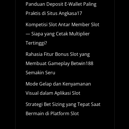
Panduan Deposit E-Wallet Paling
Praktis di Situs Angkasa17
Kompetisi Slot Antar Member Slot
— Siapa yang Cetak Multiplier
Tertinggi?
Rahasia Fitur Bonus Slot yang
Membuat Gameplay Betwin188
Semakin Seru
Mode Gelap dan Kenyamanan
Visual dalam Aplikasi Slot
Strategi Bet Sizing yang Tepat Saat
Bermain di Platform Slot