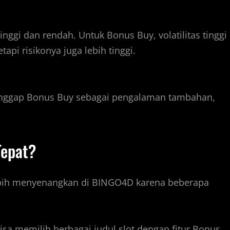
tinggi dan rendah. Untuk Bonus Buy, volatilitas tinggi
api risikonya juga lebih tinggi.
. Anggap Bonus Buy sebagai pengalaman tambahan,
Tepat?
ebih menyenangkan di BINGO4D karena beberapa
isa memilih berbagai judul slot dengan fitur Bonus