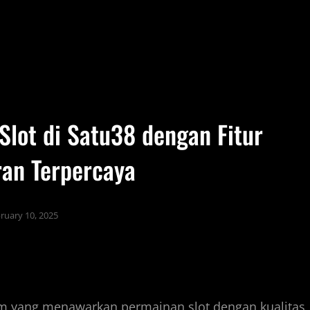
Slot di Satu38 dengan Fitur
an Terpercaya
ruary 10, 2025
rm yang menawarkan permainan slot dengan kualitas