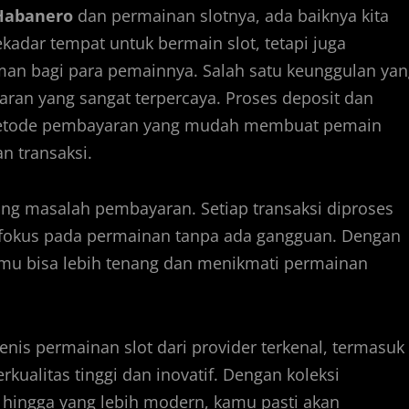
Habanero
dan permainan slotnya, ada baiknya kita
adar tempat untuk bermain slot, tetapi juga
n bagi para pemainnya. Salah satu keunggulan yan
ran yang sangat terpercaya. Proses deposit dan
n metode pembayaran yang mudah membuat pemain
n transaksi.
tang masalah pembayaran. Setiap transaksi diproses
a fokus pada permainan tanpa ada gangguan. Dengan
mu bisa lebih tenang dan menikmati permainan
nis permainan slot dari provider terkenal, termasuk
kualitas tinggi dan inovatif. Dengan koleksi
k hingga yang lebih modern, kamu pasti akan