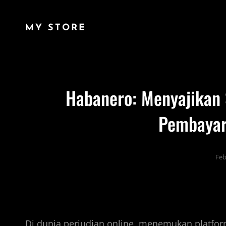
MY STORE
Habanero: Menyajikan 
Pembayar
Feb
Di dunia perjudian online, menemukan platfo