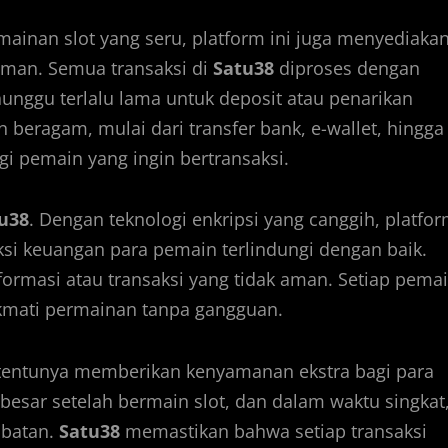
rmainan slot yang seru, platform ini juga menyediaka
aman. Semua transaksi di
Satu38
diproses dengan
unggu terlalu lama untuk deposit atau penarikan
beragam, mulai dari transfer bank, e-wallet, hingga
i pemain yang ingin bertransaksi.
u38
. Dengan teknologi enkripsi yang canggih, platfo
ksi keuangan para pemain terlindungi dengan baik.
nformasi atau transaksi yang tidak aman. Setiap pema
kmati permainan tanpa gangguan.
 tentunya memberikan kenyamanan ekstra bagi para
sar setelah bermain slot, dan dalam waktu singkat
batan.
Satu38
memastikan bahwa setiap transaksi