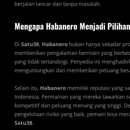
berjalan lancar dan tanpa masalah.
Mengapa Habanero Menjadi Pilihan
Di
Satu38
,
Habanero
bukan hanya sekadar pro
memberikan pengalaman bermain yang berbe
yang tidak tertandingi. Penyedia ini menghadi
menguntungkan dan memberikan peluang besa
Selain itu,
Habanero
memiliki reputasi yang sa
Indonesia. Permainan yang mereka tawarkan s
kompetitif dan peluang menang yang tinggi. D
pengelolaan risiko yang baik, pemain bisa mera
Satu38
.