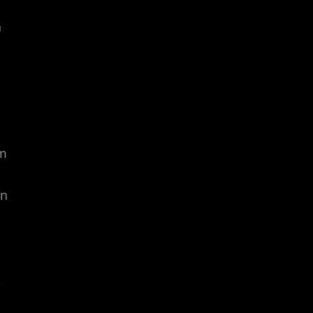
n
rm
in
,