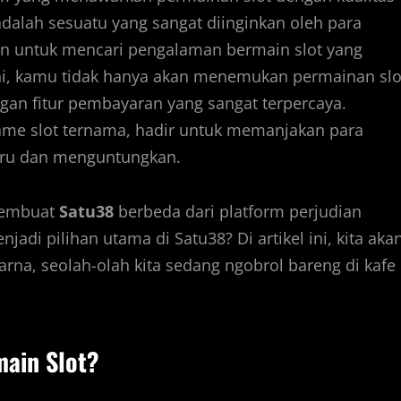
adalah sesuatu yang sangat diinginkan oleh para
an untuk mencari pengalaman bermain slot yang
ini, kamu tidak hanya akan menemukan permainan slo
gan fitur pembayaran yang sangat terpercaya.
game slot ternama, hadir untuk memanjakan para
eru dan menguntungkan.
membuat
Satu38
berbeda dari platform perjudian
jadi pilihan utama di Satu38? Di artikel ini, kita aka
na, seolah-olah kita sedang ngobrol bareng di kafe
ain Slot?