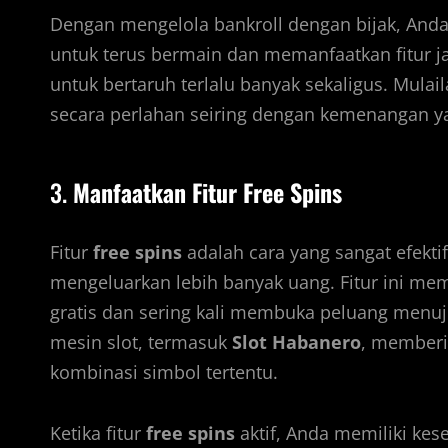
Dengan mengelola bankroll dengan bijak, And
untuk terus bermain dan memanfaatkan fitur j
untuk bertaruh terlalu banyak sekaligus. Mula
secara perlahan seiring dengan kemenangan y
3.
Manfaatkan Fitur Free Spins
Fitur
free spins
adalah cara yang sangat efekt
mengeluarkan lebih banyak uang. Fitur ini m
gratis dan sering kali membuka peluang menu
mesin slot, termasuk
Slot Habanero
, member
kombinasi simbol tertentu.
Ketika fitur
free spins
aktif, Anda memiliki ke