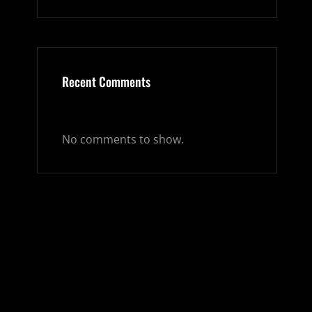
h
Recent Comments
No comments to show.