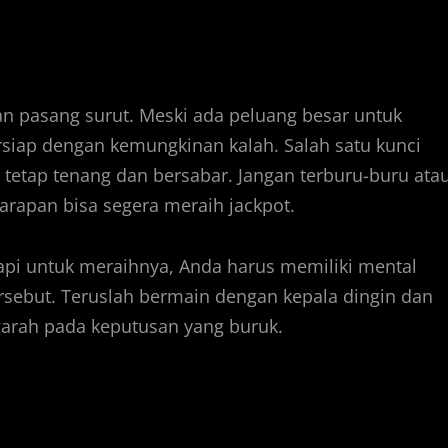
n pasang surut. Meski ada peluang besar untuk
ersiap dengan kemungkinan kalah. Salah satu kunci
tetap tenang dan bersabar. Jangan terburu-buru ata
rapan bisa segera meraih jackpot.
api untuk meraihnya, Anda harus memiliki mental
sebut. Teruslah bermain dengan kepala dingin dan
arah pada keputusan yang buruk.