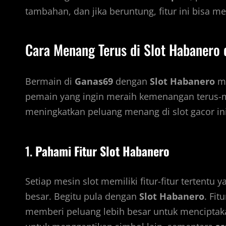
tambahan, dan jika beruntung, fitur ini bisa 
Cara Menang Terus di Slot Habanero 
Bermain di
Ganas69
dengan
Slot Habanero
me
pemain yang ingin meraih kemenangan terus-m
meningkatkan peluang menang di slot gacor ini
1.
Pahami Fitur Slot Habanero
Setiap mesin slot memiliki fitur-fitur terten
besar. Begitu pula dengan
Slot Habanero
. Fit
memberi peluang lebih besar untuk mencipta