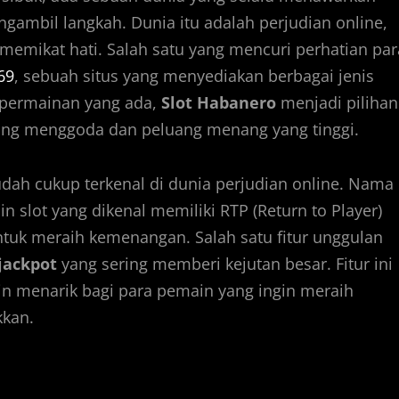
gambil langkah. Dunia itu adalah perjudian online,
memikat hati. Salah satu yang mencuri perhatian par
69
, sebuah situs yang menyediakan berbagai jenis
k permainan yang ada,
Slot Habanero
menjadi pilihan
t yang menggoda dan peluang menang yang tinggi.
ah cukup terkenal di dunia perjudian online. Nama
n slot yang dikenal memiliki RTP (Return to Player)
ntuk meraih kemenangan. Salah satu fitur unggulan
 jackpot
yang sering memberi kejutan besar. Fitur ini
n menarik bagi para pemain yang ingin meraih
kkan.