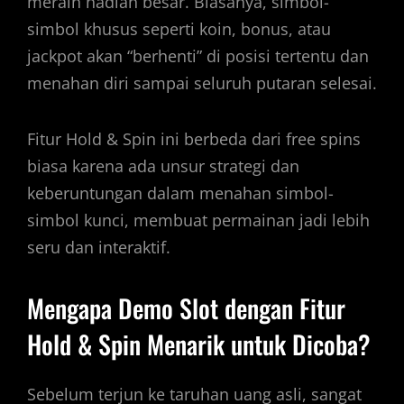
meraih hadiah besar. Biasanya, simbol-
simbol khusus seperti koin, bonus, atau
jackpot akan “berhenti” di posisi tertentu dan
menahan diri sampai seluruh putaran selesai.
Fitur Hold & Spin ini berbeda dari free spins
biasa karena ada unsur strategi dan
keberuntungan dalam menahan simbol-
simbol kunci, membuat permainan jadi lebih
seru dan interaktif.
Mengapa Demo Slot dengan Fitur
Hold & Spin Menarik untuk Dicoba?
Sebelum terjun ke taruhan uang asli, sangat