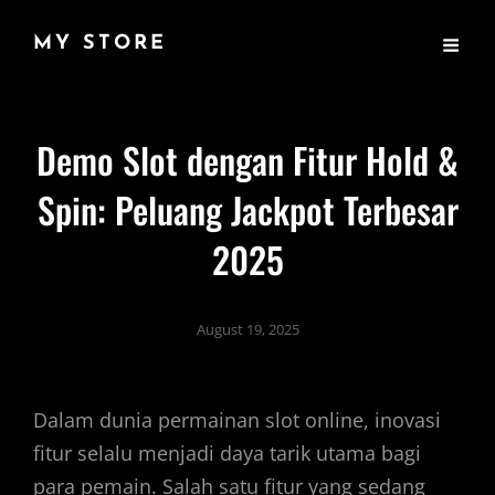
MY STORE
Demo Slot dengan Fitur Hold &
Spin: Peluang Jackpot Terbesar
2025
August 19, 2025
Dalam dunia permainan slot online, inovasi
fitur selalu menjadi daya tarik utama bagi
para pemain. Salah satu fitur yang sedang