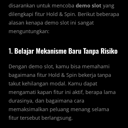
disarankan untuk mencoba
demo slot
yang
dilengkapi fitur Hold & Spin. Berikut beberapa
alasan kenapa demo slot ini sangat
menguntungkan:
1.
Belajar Mekanisme Baru Tanpa Risiko
Dengan demo slot, kamu bisa memahami
bagaimana fitur Hold & Spin bekerja tanpa
takut kehilangan modal. Kamu dapat
mengamati kapan fitur ini aktif, berapa lama
durasinya, dan bagaimana cara
memaksimalkan peluang menang selama
fitur tersebut berlangsung.