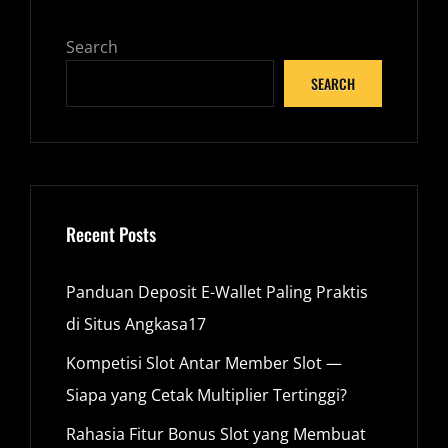
Search
SEARCH
Recent Posts
Panduan Deposit E-Wallet Paling Praktis
di Situs Angkasa17
Kompetisi Slot Antar Member Slot —
Siapa yang Cetak Multiplier Tertinggi?
Rahasia Fitur Bonus Slot yang Membuat