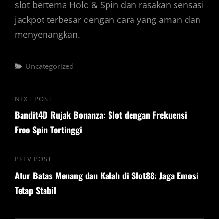
slot bertema Hold & Spin dan rasakan sensasi
jackpot terbesar dengan cara yang aman dan
menyenangkan.
Categories
Uncategorized
Post
NEXT POST
Next
navigation
Bandit4D Rujak Bonanza: Slot dengan Frekuensi
Post
Free Spin Tertinggi
PREV POST
Previous
Atur Batas Menang dan Kalah di Slot88: Jaga Emosi
Post
Tetap Stabil