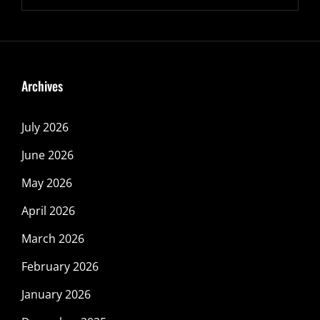
Archives
July 2026
June 2026
May 2026
April 2026
March 2026
February 2026
January 2026