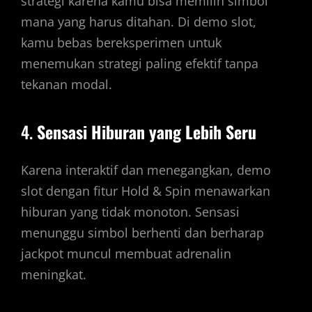
strategi karena kamu bisa memilih simbol
mana yang harus ditahan. Di demo slot,
kamu bebas bereksperimen untuk
menemukan strategi paling efektif tanpa
tekanan modal.
4.
Sensasi Hiburan yang Lebih Seru
Karena interaktif dan menegangkan, demo
slot dengan fitur Hold & Spin menawarkan
hiburan yang tidak monoton. Sensasi
menunggu simbol berhenti dan berharap
jackpot muncul membuat adrenalin
meningkat.