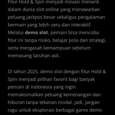
Fitur Hold & Spin menjadi inovasi menarik
dalam dunia slot online yang menawarkan
peluang jackpot besar sekaligus pengalaman
bermain yang lebih seru dan interaktif.
Melalui
demo slot
, pemain bisa mencoba
fitur ini tanpa risiko, belajar pola dan strategi,
serta mengasah kemampuan sebelum
memasang taruhan asli.
Di tahun 2025, demo slot dengan fitur Hold &
Spin menjadi pilihan favorit bagi banyak
pemain di Indonesia yang ingin
memaksimalkan peluang kemenangan dan
hiburan tanpa tekanan modal. Jadi, jangan
ragu untuk eksplorasi berbagai game demo