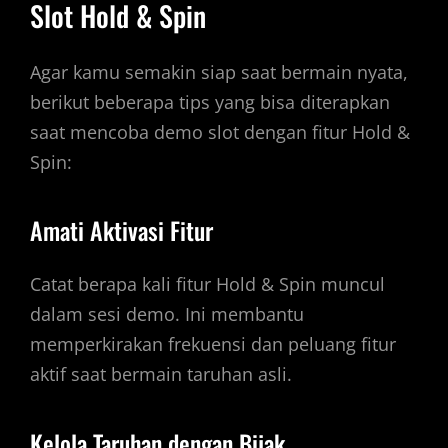
Slot Hold & Spin
Agar kamu semakin siap saat bermain nyata,
berikut beberapa tips yang bisa diterapkan
saat mencoba demo slot dengan fitur Hold &
Spin:
Amati Aktivasi Fitur
Catat berapa kali fitur Hold & Spin muncul
dalam sesi demo. Ini membantu
memperkirakan frekuensi dan peluang fitur
aktif saat bermain taruhan asli.
Kelola Taruhan dengan Bijak