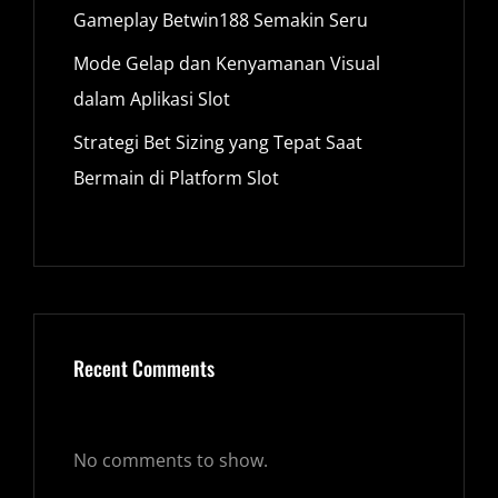
Gameplay Betwin188 Semakin Seru
Mode Gelap dan Kenyamanan Visual
dalam Aplikasi Slot
Strategi Bet Sizing yang Tepat Saat
Bermain di Platform Slot
Recent Comments
No comments to show.