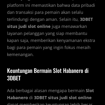
platform ini memastikan bahwa data pribadi
dan transaksi para pemain akan selalu
terlindungi dengan aman. Selain itu,
3DBET
situs judi slot online
juga menawarkan
layanan pelanggan yang siap membantu
kapan saja, memberikan kenyamanan ekstra
bagi para pemain yang ingin fokus meraih
kemenangan.
Keuntungan Bermain Slot Habanero di
3DBET
Ada berbagai alasan mengapa bermain
Slot
Habanero
di
3DBET situs judi slot online
dapat memberikan keuntungan lebih besar