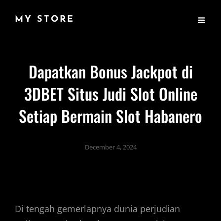
MY STORE
Dapatkan Bonus Jackpot di
3DBET Situs Judi Slot Online
Setiap Bermain Slot Habanero
December 4, 2024
Di tengah gemerlapnya dunia perjudian