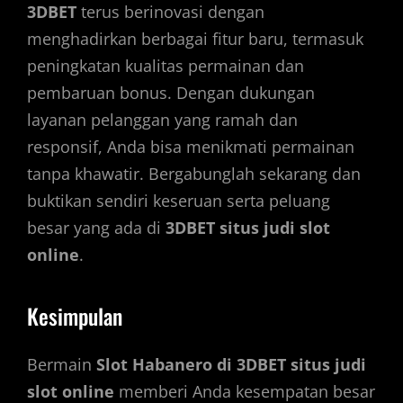
3DBET
terus berinovasi dengan
menghadirkan berbagai fitur baru, termasuk
peningkatan kualitas permainan dan
pembaruan bonus. Dengan dukungan
layanan pelanggan yang ramah dan
responsif, Anda bisa menikmati permainan
tanpa khawatir. Bergabunglah sekarang dan
buktikan sendiri keseruan serta peluang
besar yang ada di
3DBET situs judi slot
online
.
Kesimpulan
Bermain
Slot Habanero di 3DBET situs judi
slot online
memberi Anda kesempatan besar