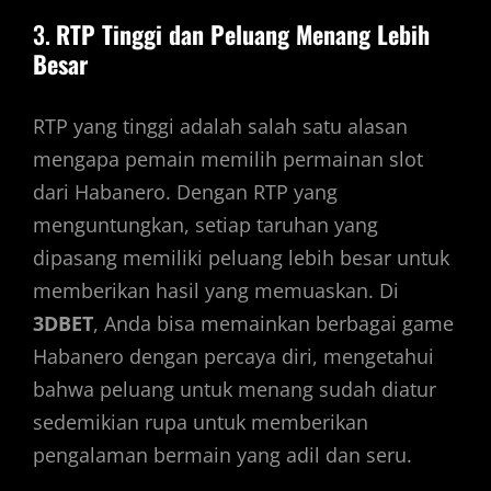
3.
RTP Tinggi dan Peluang Menang Lebih
Besar
RTP yang tinggi adalah salah satu alasan
mengapa pemain memilih permainan slot
dari Habanero. Dengan RTP yang
menguntungkan, setiap taruhan yang
dipasang memiliki peluang lebih besar untuk
memberikan hasil yang memuaskan. Di
3DBET
, Anda bisa memainkan berbagai game
Habanero dengan percaya diri, mengetahui
bahwa peluang untuk menang sudah diatur
sedemikian rupa untuk memberikan
pengalaman bermain yang adil dan seru.