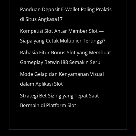
Panduan Deposit E-Wallet Paling Praktis
di Situs Angkasa17
Kompetisi Slot Antar Member Slot —
Siapa yang Cetak Multiplier Tertinggi?
Rahasia Fitur Bonus Slot yang Membuat
Gameplay Betwin188 Semakin Seru
Mode Gelap dan Kenyamanan Visual
dalam Aplikasi Slot
Strategi Bet Sizing yang Tepat Saat
Bermain di Platform Slot