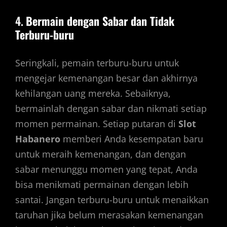
4.
Bermain dengan Sabar dan Tidak
Terburu-buru
Seringkali, pemain terburu-buru untuk
mengejar kemenangan besar dan akhirnya
kehilangan uang mereka. Sebaiknya,
bermainlah dengan sabar dan nikmati setiap
momen permainan. Setiap putaran di
Slot
Habanero
memberi Anda kesempatan baru
untuk meraih kemenangan, dan dengan
sabar menunggu momen yang tepat, Anda
bisa menikmati permainan dengan lebih
santai. Jangan terburu-buru untuk menaikkan
taruhan jika belum merasakan kemenangan