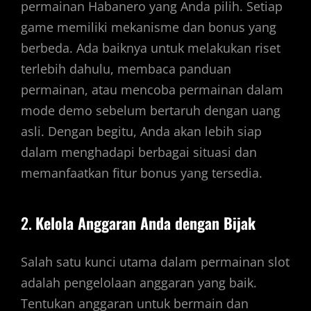
permainan Habanero yang Anda pilih. Setiap
game memiliki mekanisme dan bonus yang
berbeda. Ada baiknya untuk melakukan riset
terlebih dahulu, membaca panduan
permainan, atau mencoba permainan dalam
mode demo sebelum bertaruh dengan uang
asli. Dengan begitu, Anda akan lebih siap
dalam menghadapi berbagai situasi dan
memanfaatkan fitur bonus yang tersedia.
2.
Kelola Anggaran Anda dengan Bijak
Salah satu kunci utama dalam permainan slot
adalah pengelolaan anggaran yang baik.
Tentukan anggaran untuk bermain dan