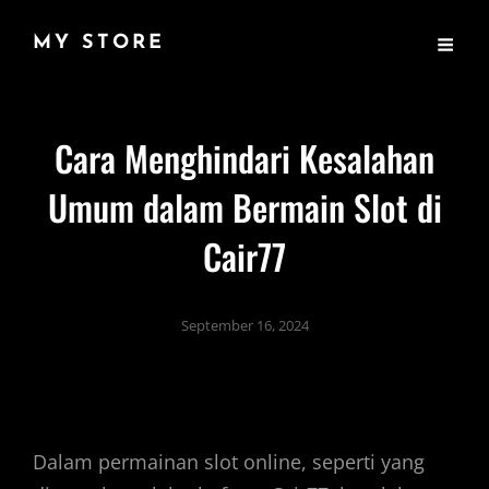
MY STORE
Cara Menghindari Kesalahan
Umum dalam Bermain Slot di
Cair77
September 16, 2024
Dalam permainan slot online, seperti yang