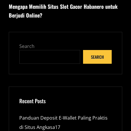
Mengapa Memilih Situs Slot Gacor Habanero untuk
Post
Berjudi Online?
Search
SEARCH
Recent Posts
Panduan Deposit E-Wallet Paling Praktis
di Situs Angkasa17