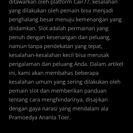
ditawarkan oleh platform Cair77, kesalahan
yang dilakukan oleh pemain bisa menjadi
penghalang besar menuju kemenangan yang
diidamkan. Slot adalah permainan yang
penuh dengan kesenangan dan peluang,
namun tanpa pendekatan yang tepat,
kesalahan-kesalahan kecil bisa merusak
pengalaman dan peluang Anda. Dalam artikel
ini, kami akan membahas beberapa
kesalahan umum yang sering dilakukan oleh
pemain slot dan memberikan panduan
tentang cara menghindarinya, disajikan
dengan gaya narasi yang mendalam ala
Pramoedya Ananta Toer.