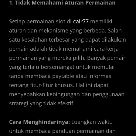
1. Tidak Memahami Aturan Permainan
Setiap permainan slot di
cair77
memiliki
aturan dan mekanisme yang berbeda. Salah
satu kesalahan terbesar yang dapat dilakukan
pemain adalah tidak memahami cara kerja
permainan yang mereka pilih. Banyak pemain
yang terlalu bersemangat untuk memulai
tanpa membaca paytable atau informasi
tentang fitur-fitur khusus. Hal ini dapat
menyebabkan kebingungan dan penggunaan
strategi yang tidak efektif.
Cara Menghindarinya:
Luangkan waktu
untuk membaca panduan permainan dan