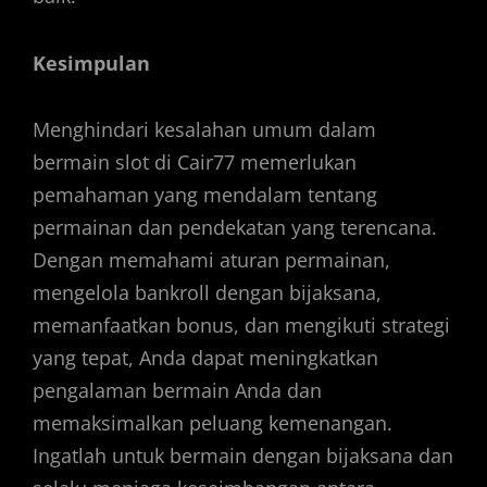
Kesimpulan
Menghindari kesalahan umum dalam
bermain slot di Cair77 memerlukan
pemahaman yang mendalam tentang
permainan dan pendekatan yang terencana.
Dengan memahami aturan permainan,
mengelola bankroll dengan bijaksana,
memanfaatkan bonus, dan mengikuti strategi
yang tepat, Anda dapat meningkatkan
pengalaman bermain Anda dan
memaksimalkan peluang kemenangan.
Ingatlah untuk bermain dengan bijaksana dan