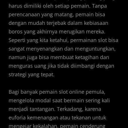
harus dimiliki oleh setiap pemain. Tanpa
perencanaan yang matang, pemain bisa
dengan mudah terjebak dalam kebiasaan
boros yang akhirnya merugikan mereka.
Seperti yang kita ketahui, permainan slot bisa
sangat menyenangkan dan menguntungkan,
namun juga bisa membuat ketagihan dan
menguras uang jika tidak diimbangi dengan
strategi yang tepat.
Bagi banyak pemain slot online pemula,
mengelola modal saat bermain sering kali
menjadi tantangan. Terkadang, karena
euforia kemenangan atau tekanan untuk
mengejar kekalahan, pemain cenderung