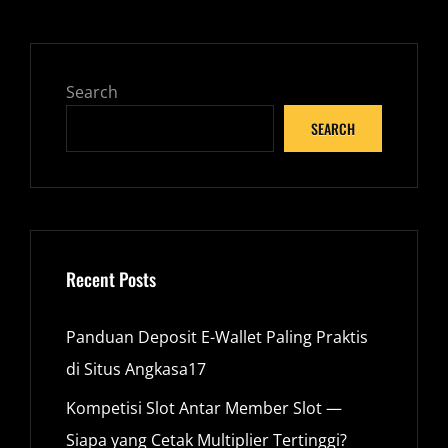
Search
SEARCH
Recent Posts
Panduan Deposit E-Wallet Paling Praktis
di Situs Angkasa17
Kompetisi Slot Antar Member Slot —
Siapa yang Cetak Multiplier Tertinggi?