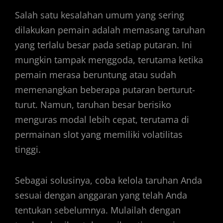
Salah satu kesalahan umum yang sering
dilakukan pemain adalah memasang taruhan
yang terlalu besar pada setiap putaran. Ini
mungkin tampak menggoda, terutama ketika
pemain merasa beruntung atau sudah
memenangkan beberapa putaran berturut-
turut. Namun, taruhan besar berisiko
menguras modal lebih cepat, terutama di
permainan slot yang memiliki volatilitas
tinggi.
Sebagai solusinya, coba kelola taruhan Anda
sesuai dengan anggaran yang telah Anda
tentukan sebelumnya. Mulailah dengan