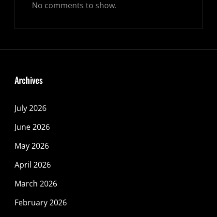
No comments to show.
Archives
July 2026
June 2026
May 2026
April 2026
March 2026
February 2026