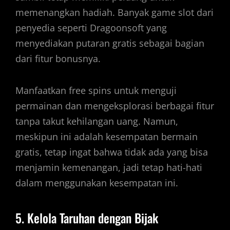
memenangkan hadiah. Banyak game slot dari
penyedia seperti Dragoonsoft yang
menyediakan putaran gratis sebagai bagian
dari fitur bonusnya.
Manfaatkan free spins untuk menguji
permainan dan mengeksplorasi berbagai fitur
tanpa takut kehilangan uang. Namun,
meskipun ini adalah kesempatan bermain
gratis, tetap ingat bahwa tidak ada yang bisa
menjamin kemenangan, jadi tetap hati-hati
dalam menggunakan kesempatan ini.
5. Kelola Taruhan dengan Bijak