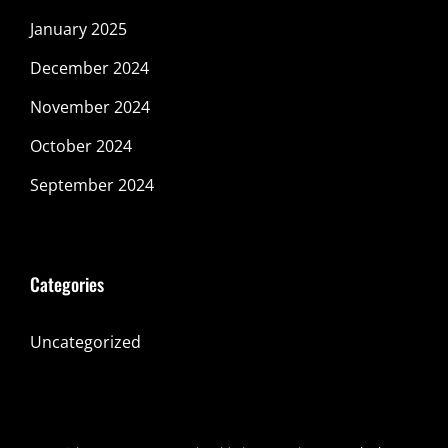
January 2025
December 2024
November 2024
October 2024
September 2024
Categories
Uncategorized