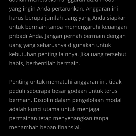
yang ingin Anda pertaruhkan. Anggaran ini
harus berupa jumlah uang yang Anda siapkan
untuk bermain tanpa memengaruhi keuangan
pribadi Anda. Jangan pernah bermain dengan
uang yang seharusnya digunakan untuk
kebutuhan penting lainnya. Jika uang tersebut
habis, berhentilah bermain.
Penting untuk mematuhi anggaran ini, tidak
peduli seberapa besar godaan untuk terus
bermain. Disiplin dalam pengelolaan modal
adalah kunci utama untuk menjaga
permainan tetap menyenangkan tanpa
menambah beban finansial.