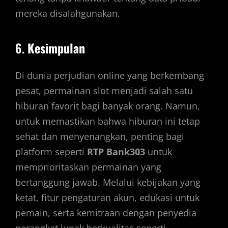
mereka disalahgunakan.
6.
Kesimpulan
Di dunia perjudian online yang berkembang
pesat, permainan slot menjadi salah satu
hiburan favorit bagi banyak orang. Namun,
untuk memastikan bahwa hiburan ini tetap
sehat dan menyenangkan, penting bagi
platform seperti
RTP Bank303
untuk
memprioritaskan permainan yang
bertanggung jawab. Melalui kebijakan yang
ketat, fitur pengaturan akun, edukasi untuk
pemain, serta kemitraan dengan penyedia