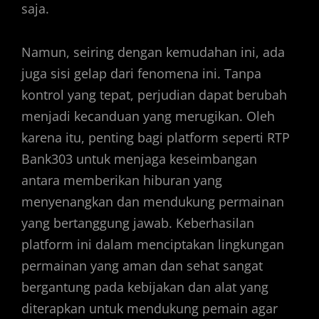
saja.
Namun, seiring dengan kemudahan ini, ada
juga sisi gelap dari fenomena ini. Tanpa
kontrol yang tepat, perjudian dapat berubah
menjadi kecanduan yang merugikan. Oleh
karena itu, penting bagi platform seperti RTP
Bank303 untuk menjaga keseimbangan
antara memberikan hiburan yang
menyenangkan dan mendukung permainan
yang bertanggung jawab. Keberhasilan
platform ini dalam menciptakan lingkungan
permainan yang aman dan sehat sangat
bergantung pada kebijakan dan alat yang
diterapkan untuk mendukung pemain agar