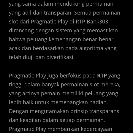
yang sama dalam mendukung permainan
yang adil dan transparan. Semua permainan
slot dari Pragmatic Play di RTP Bank303
dirancang dengan sistem yang memastikan
bahwa peluang kemenangan benar-benar
acak dan berdasarkan pada algoritma yang
telah diuji dan diverifikasi.
Pragmatic Play juga berfokus pada
RTP
yang
tinggi dalam banyak permainan slot mereka,
yang artinya pemain memiliki peluang yang
lebih baik untuk memenangkan hadiah.
Dengan mengutamakan prinsip transparansi
dan keadilan dalam setiap permainan,
Pragmatic Play memberikan kepercayaan