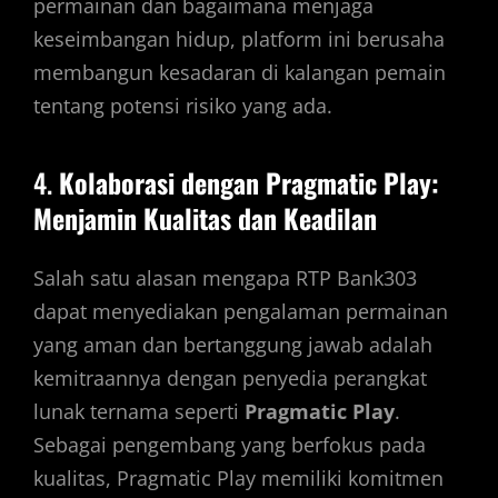
permainan dan bagaimana menjaga
keseimbangan hidup, platform ini berusaha
membangun kesadaran di kalangan pemain
tentang potensi risiko yang ada.
4.
Kolaborasi dengan Pragmatic Play:
Menjamin Kualitas dan Keadilan
Salah satu alasan mengapa RTP Bank303
dapat menyediakan pengalaman permainan
yang aman dan bertanggung jawab adalah
kemitraannya dengan penyedia perangkat
lunak ternama seperti
Pragmatic Play
.
Sebagai pengembang yang berfokus pada
kualitas, Pragmatic Play memiliki komitmen