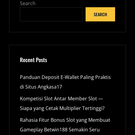
Search
SEARCH
Recent Posts
Panduan Deposit E-Wallet Paling Praktis
di Situs Angkasa17
Kompetisi Slot Antar Member Slot —
Siapa yang Cetak Multiplier Tertinggi?
Rahasia Fitur Bonus Slot yang Membuat
Gameplay Betwin188 Semakin Seru