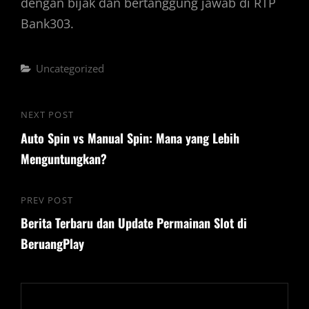
dengan bijak dan bertanggung jawab di RTP
Bank303.
Categories
Uncategorized
Post
NEXT POST
Next
navigation
Auto Spin vs Manual Spin: Mana yang Lebih
Post
Menguntungkan?
PREV POST
Previous
Berita Terbaru dan Update Permainan Slot di
Post
BeruangPlay