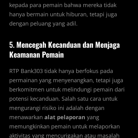
kepada para pemain bahwa mereka tidak
hanya bermain untuk hiburan, tetapi juga
dengan peluang yang adil.
5.
Mencegah Kecanduan dan Menjaga
Keamanan Pemain
RTP Bank303 tidak hanya berfokus pada
permainan yang menyenangkan, tetapi juga
berkomitmen untuk melindungi pemain dari
potensi kecanduan. Salah satu cara untuk
mengurangi risiko ini adalah dengan
menawarkan
alat pelaporan
yang
memungkinkan pemain untuk melaporkan
aktivitas yang mencurigakan atau masalah