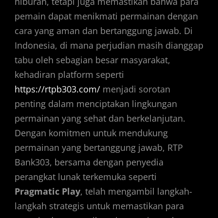
hiburan, tetapi juga memastikan bahwa para
pemain dapat menikmati permainan dengan
cara yang aman dan bertanggung jawab. Di
Indonesia, di mana perjudian masih dianggap
tabu oleh sebagian besar masyarakat,
kehadiran platform seperti
https://rtpb303.com/
menjadi sorotan
penting dalam menciptakan lingkungan
permainan yang sehat dan berkelanjutan.
Dengan komitmen untuk mendukung
permainan yang bertanggung jawab, RTP
Bank303, bersama dengan penyedia
perangkat lunak terkemuka seperti
Pragmatic Play
, telah mengambil langkah-
langkah strategis untuk memastikan para