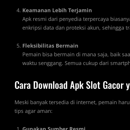
Keamanan Lebih Terjamin
Apk resmi dari penyedia terpercaya biasany
enkripsi data dan proteksi akun, sehingga 
Fleksibilitas Bermain
Pemain bisa bermain di mana saja, baik saa
waktu senggang. Semua cukup dari smartpho
Cara Download Apk Slot Gacor 
Meski banyak tersedia di internet, pemain har
tips agar aman:
Gunakan Sumber Resmi