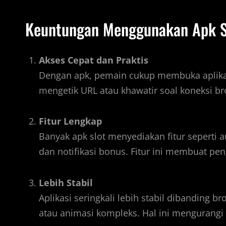
Keuntungan Menggunakan Apk S
Akses Cepat dan Praktis
Dengan apk, pemain cukup membuka aplikas
mengetik URL atau khawatir soal koneksi b
Fitur Lengkap
Banyak apk slot menyediakan fitur seperti a
dan notifikasi bonus. Fitur ini membuat pe
Lebih Stabil
Aplikasi seringkali lebih stabil dibanding b
atau animasi kompleks. Hal ini mengurangi