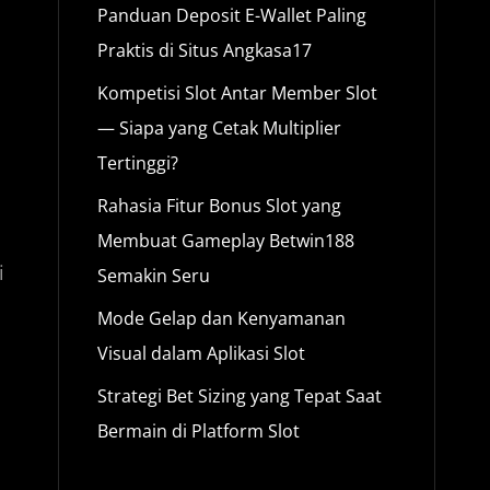
Panduan Deposit E-Wallet Paling
Praktis di Situs Angkasa17
Kompetisi Slot Antar Member Slot
— Siapa yang Cetak Multiplier
Tertinggi?
Rahasia Fitur Bonus Slot yang
Membuat Gameplay Betwin188
i
Semakin Seru
Mode Gelap dan Kenyamanan
Visual dalam Aplikasi Slot
Strategi Bet Sizing yang Tepat Saat
Bermain di Platform Slot