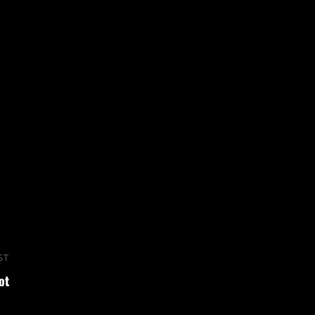
ST
Next
ot
Post