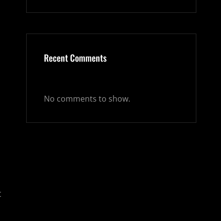
Recent Comments
No comments to show.
t