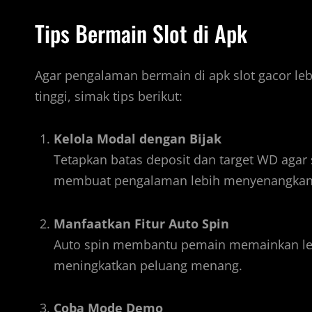
Tips Bermain Slot di Apk
Agar pengalaman bermain di apk slot gacor l
tinggi, simak tips berikut:
Kelola Modal dengan Bijak
Tetapkan batas deposit dan target WD agar 
membuat pengalaman lebih menyenangkan
Manfaatkan Fitur Auto Spin
Auto spin membantu pemain memainkan lebi
meningkatkan peluang menang.
Coba Mode Demo