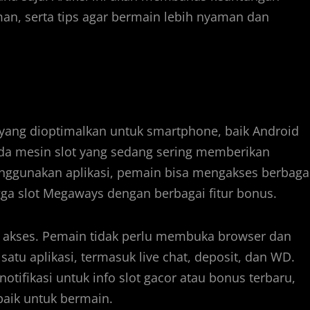
an, serta tips agar bermain lebih nyaman dan
 yang dioptimalkan untuk smartphone, baik Android
pada mesin slot yang sedang sering memberikan
ggunakan aplikasi, pemain bisa mengakses berbaga
hingga slot Megaways dengan berbagai fitur bonus.
 akses. Pemain tidak perlu membuka browser dan
 satu aplikasi, termasuk live chat, deposit, dan WD.
otifikasi untuk info slot gacor atau bonus terbaru,
baik untuk bermain.