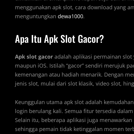
menggunakan apk slot, cara download yang am
menguntungkan
dewa1000
.
Apa Itu Apk Slot Gacor?
Apk slot gacor
adalah aplikasi permainan slot
maupun iOS. Istilah “gacor” sendiri merujuk 
kemenangan atau hadiah menarik. Dengan men
jenis slot, mulai dari slot klasik, video slot, 
Keunggulan utama apk slot adalah kemudahan
login berulang kali. Semua fitur tersedia dalam
Selain itu, beberapa aplikasi juga menawarkan n
sehingga pemain tidak ketinggalan momen ter