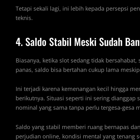
Tetapi sekali lagi, ini lebih kepada persepsi 
teknis.
4. Saldo Stabil Meski Sudah Ba
Biasanya, ketika slot sedang tidak bersahabat
panas, saldo bisa bertahan cukup lama meskip
Ini terjadi karena kemenangan kecil hingga 
berikutnya. Situasi seperti ini sering diangg
nominal yang sama tanpa perlu tergesa-gesa 
Saldo yang stabil memberi ruang bernapas da
perjudian online, kondisi mental yang tenang s