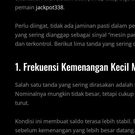
pemain
jackpot338
.
Perlu diingat, tidak ada jaminan pasti dalam
yang sering dianggap sebagai sinyal “mesin p
dan terkontrol. Berikut lima tanda yang serin
1. Frekuensi Kemenangan Kecil 
Salah satu tanda yang sering dirasakan adala
Nominalnya mungkin tidak besar, tetapi cukup
turut.
Kondisi ini membuat saldo terasa lebih stabi
sebelum kemenangan yang lebih besar datang. 