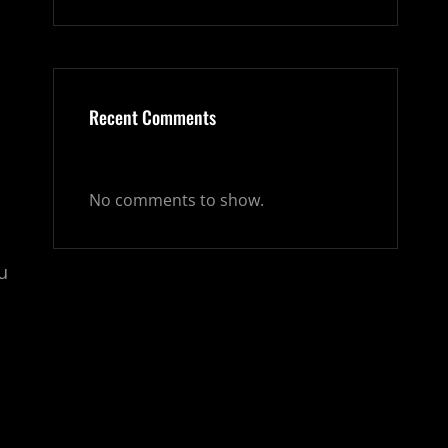
Recent Comments
No comments to show.
u