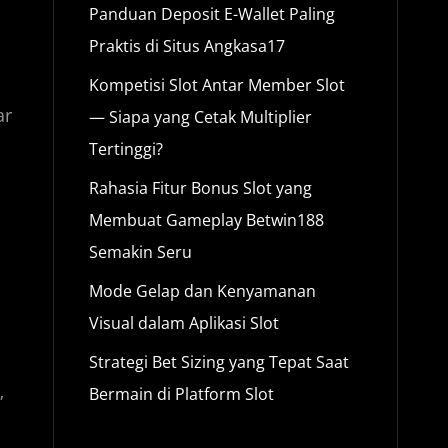
Panduan Deposit E-Wallet Paling
Praktis di Situs Angkasa17
Kompetisi Slot Antar Member Slot
ar
— Siapa yang Cetak Multiplier
Tertinggi?
Rahasia Fitur Bonus Slot yang
Membuat Gameplay Betwin188
Semakin Seru
Mode Gelap dan Kenyamanan
Visual dalam Aplikasi Slot
Strategi Bet Sizing yang Tepat Saat
Bermain di Platform Slot
”