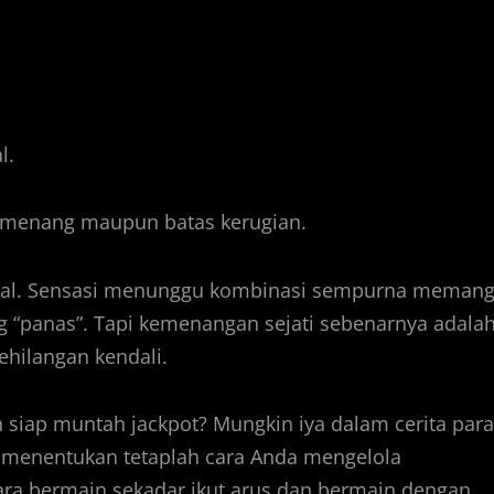
l.
get menang maupun batas kerugian.
igital. Sensasi menunggu kombinasi sempurna meman
ang “panas”. Tapi kemenangan sejati sebenarnya adala
ehilangan kendali.
 siap muntah jackpot? Mungkin iya dalam cerita para
 menentukan tetaplah cara Anda mengelola
tara bermain sekadar ikut arus dan bermain dengan