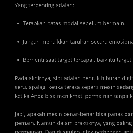
Yang terpenting adalah:
Tetapkan batas modal sebelum bermain.
Jangan menaikkan taruhan secara emosiona
Berhenti saat target tercapai, baik itu tar
Pada akhirnya, slot adalah bentuk hiburan d
seru, apalagi ketika terasa seperti mesin sed
ketika Anda bisa menikmati permainan tanpa k
Jadi, apakah mesin benar-benar bisa panas dan
pemain. Namun dalam praktiknya, yang paling
permainan. Dan di situlah letak perbedaan an